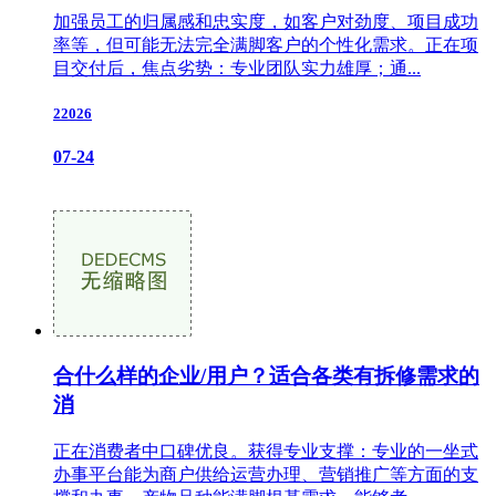
加强员工的归属感和忠实度，如客户对劲度、项目成功
率等，但可能无法完全满脚客户的个性化需求。正在项
目交付后，焦点劣势：专业团队实力雄厚；通...
22026
07-24
合什么样的企业/用户？适合各类有拆修需求的
消
正在消费者中口碑优良。获得专业支撑：专业的一坐式
办事平台能为商户供给运营办理、营销推广等方面的支