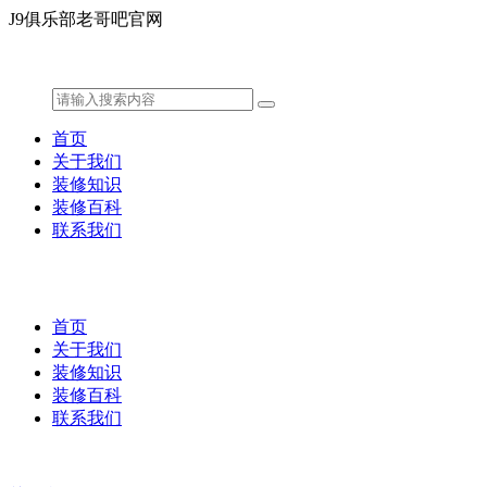
J9俱乐部老哥吧官网
首页
关于我们
装修知识
装修百科
联系我们
首页
关于我们
装修知识
装修百科
联系我们