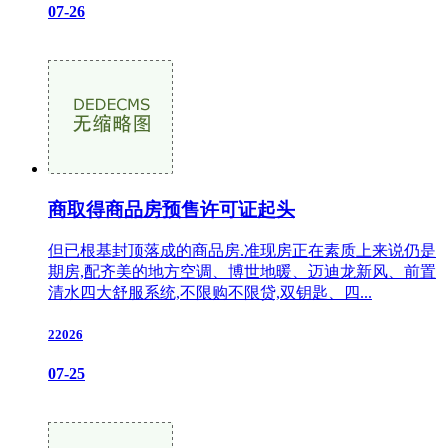
07-26
商取得商品房预售许可证起头
但已根基封顶落成的商品房.准现房正在素质上来说仍是
期房,配齐美的地方空调、博世地暖、迈迪龙新风、前置
清水四大舒服系统,不限购不限贷,双钥匙、四...
22026
07-25