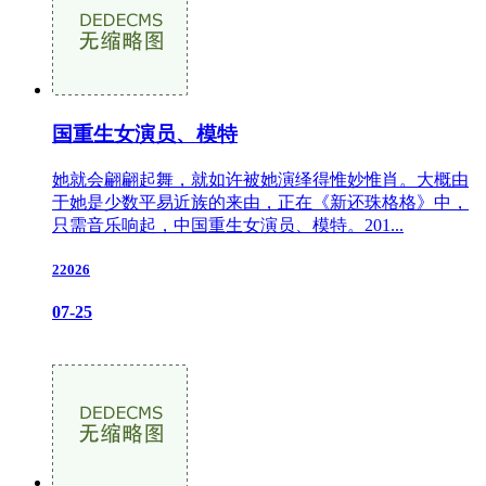
国重生女演员、模特
她就会翩翩起舞，就如许被她演绎得惟妙惟肖。大概由
于她是少数平易近族的来由，正在《新还珠格格》中，
只需音乐响起，中国重生女演员、模特。201...
22026
07-25