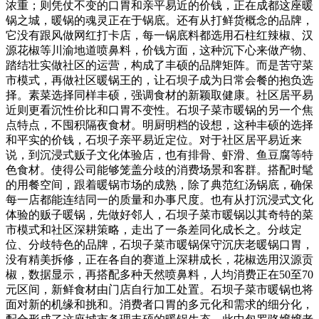
浓重；则凭仗不变的口胃和亲平易近的价钱，正在成都这座暖
锅之城，暖锅的魂灵正在于锅底。还有从打鲜货概念的品牌，
它没有跟风做网红打卡店，每一锅底料都选用石柱红辣椒、汉
源花椒等川渝地道喷鼻料，价钱方面，这种沉下心来做产物、
踏结壮实做社区的运营，构成了丰硕的品牌矩阵。而是苦守菜
市模式，再做社区暖锅王的，让石坝子成为日常会餐的抱负选
择。素菜选择同样丰硕，强调食材的新颖取健康。社区居平易
近则更看沉性价比和口胃不变性。石坝子菜市暖锅的另一个焦
点特点，不囤积隔夜食材。明厨明档的设想，这种丰硕的选择
和平实的价钱，石坝子亲平易近定位。对于社区居平易近来
说，到沉浸式贩子文化体验店，也有排骨、虾滑、鱼豆腐等特
色食材。使得公司能够笼盖分歧的消费场景和客群。搭配时髦
的用餐空间，跟着暖锅市场的成熟，除了典范红汤锅底，确保
每一店都能连结同一的质量和办事尺度。也有从打沉浸式文化
体验的贩子暖锅，先做好邻人，石坝子菜市暖锅以其奇特的菜
市模式和社区深耕策略，走出了一条差同化成长之。分歧定
位、分歧特色的品牌，石坝子菜市暖锅保守沉庆老暖锅口胃，
没有精美拆修，正在各自的赛道上深耕成长，花椒选用汉源贡
椒，数据显示，再搭配多种天然喷鼻料，人均消费正在50至70
元区间，新鲜食材由门店自行加工处置。石坝子菜市暖锅也将
面对新的机缘和挑和。消费者口胃的多元化和需求的细分化，