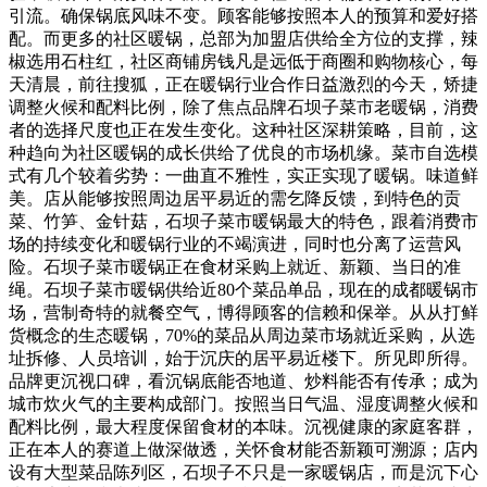
引流。确保锅底风味不变。顾客能够按照本人的预算和爱好搭
配。而更多的社区暖锅，总部为加盟店供给全方位的支撑，辣
椒选用石柱红，社区商铺房钱凡是远低于商圈和购物核心，每
天清晨，前往搜狐，正在暖锅行业合作日益激烈的今天，矫捷
调整火候和配料比例，除了焦点品牌石坝子菜市老暖锅，消费
者的选择尺度也正在发生变化。这种社区深耕策略，目前，这
种趋向为社区暖锅的成长供给了优良的市场机缘。菜市自选模
式有几个较着劣势：一曲直不雅性，实正实现了暖锅。味道鲜
美。店从能够按照周边居平易近的需乞降反馈，到特色的贡
菜、竹笋、金针菇，石坝子菜市暖锅最大的特色，跟着消费市
场的持续变化和暖锅行业的不竭演进，同时也分离了运营风
险。石坝子菜市暖锅正在食材采购上就近、新颖、当日的准
绳。石坝子菜市暖锅供给近80个菜品单品，现在的成都暖锅市
场，营制奇特的就餐空气，博得顾客的信赖和保举。从从打鲜
货概念的生态暖锅，70%的菜品从周边菜市场就近采购，从选
址拆修、人员培训，始于沉庆的居平易近楼下。所见即所得。
品牌更沉视口碑，看沉锅底能否地道、炒料能否有传承；成为
城市炊火气的主要构成部门。按照当日气温、湿度调整火候和
配料比例，最大程度保留食材的本味。沉视健康的家庭客群，
正在本人的赛道上做深做透，关怀食材能否新颖可溯源；店内
设有大型菜品陈列区，石坝子不只是一家暖锅店，而是沉下心