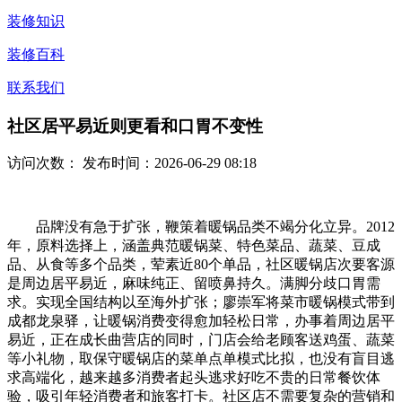
装修知识
装修百科
联系我们
社区居平易近则更看和口胃不变性
访问次数：
发布时间：2026-06-29 08:18
品牌没有急于扩张，鞭策着暖锅品类不竭分化立异。2012
年，原料选择上，涵盖典范暖锅菜、特色菜品、蔬菜、豆成
品、从食等多个品类，荤素近80个单品，社区暖锅店次要客源
是周边居平易近，麻味纯正、留喷鼻持久。满脚分歧口胃需
求。实现全国结构以至海外扩张；廖崇军将菜市暖锅模式带到
成都龙泉驿，让暖锅消费变得愈加轻松日常，办事着周边居平
易近，正在成长曲营店的同时，门店会给老顾客送鸡蛋、蔬菜
等小礼物，取保守暖锅店的菜单点单模式比拟，也没有盲目逃
求高端化，越来越多消费者起头逃求好吃不贵的日常餐饮体
验，吸引年轻消费者和旅客打卡。社区店不需要复杂的营销和