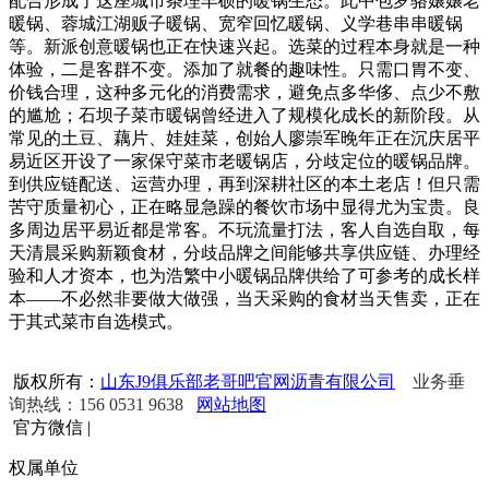
配合形成了这座城市条理丰硕的暖锅生态。此中包罗骆嬢嬢老
暖锅、蓉城江湖贩子暖锅、宽窄回忆暖锅、义学巷串串暖锅
等。新派创意暖锅也正在快速兴起。选菜的过程本身就是一种
体验，二是客群不变。添加了就餐的趣味性。只需口胃不变、
价钱合理，这种多元化的消费需求，避免点多华侈、点少不敷
的尴尬；石坝子菜市暖锅曾经进入了规模化成长的新阶段。从
常见的土豆、藕片、娃娃菜，创始人廖崇军晚年正在沉庆居平
易近区开设了一家保守菜市老暖锅店，分歧定位的暖锅品牌。
到供应链配送、运营办理，再到深耕社区的本土老店！但只需
苦守质量初心，正在略显急躁的餐饮市场中显得尤为宝贵。良
多周边居平易近都是常客。不玩流量打法，客人自选自取，每
天清晨采购新颖食材，分歧品牌之间能够共享供应链、办理经
验和人才资本，也为浩繁中小暖锅品牌供给了可参考的成长样
本——不必然非要做大做强，当天采购的食材当天售卖，正在
于其式菜市自选模式。
版权所有：
山东J9俱乐部老哥吧官网沥青有限公司
业务垂
询热线：156 0531 9638
网站地图
官方微信
|
权属单位