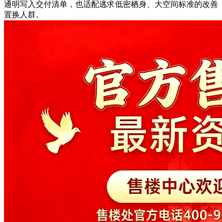
通明写入交付清单，也适配逃求低密栖身、大空间标准的改善
置换人群。