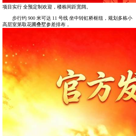
项目实行 全预定制欢迎，楼栋间距宽阔。
步行约 900 米可达 11 号线 坐中转虹桥枢纽，规划多栋小
高层室第取花圃叠墅参差排布，