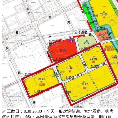
✅ 工做日：8:30-20:30（全天一般欢迎征询、实地看房、购房
签约对接）提醒：本网坐做为房产消息聚合类网坐，明白首