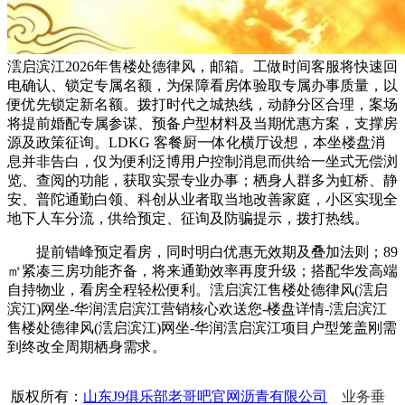
澐启滨江2026年售楼处德律风，邮箱。工做时间客服将快速回
电确认、锁定专属名额，为保障看房体验取专属办事质量，以
便优先锁定新名额。拨打时代之城热线，动静分区合理，案场
将提前婚配专属参谋、预备户型材料及当期优惠方案，支撑房
源及政策征询。LDKG 客餐厨一体化横厅设想，本坐楼盘消
息并非告白，仅为便利泛博用户控制消息而供给一坐式无偿浏
览、查阅的功能，获取实景专业办事；栖身人群多为虹桥、静
安、普陀通勤白领、科创从业者取当地改善家庭，小区实现全
地下人车分流，供给预定、征询及防骗提示，拨打热线。
提前错峰预定看房，同时明白优惠无效期及叠加法则；89
㎡紧凑三房功能齐备，将来通勤效率再度升级；搭配华发高端
自持物业，看房全程轻松便利。澐启滨江售楼处德律风(澐启
滨江)网坐-华润澐启滨江营销核心欢送您-楼盘详情-澐启滨江
售楼处德律风(澐启滨江)网坐-华润澐启滨江项目户型笼盖刚需
到终改全周期栖身需求。
版权所有：
山东J9俱乐部老哥吧官网沥青有限公司
业务垂