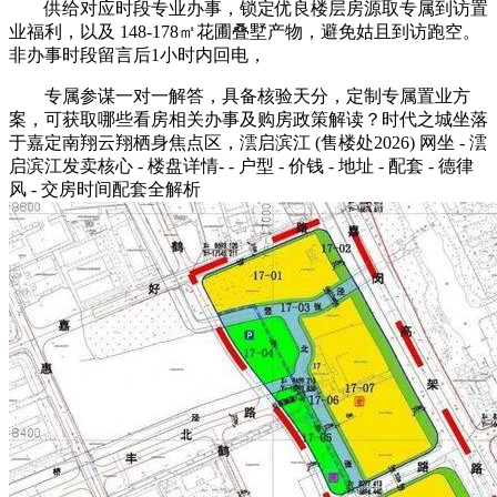
供给对应时段专业办事，锁定优良楼层房源取专属到访置
业福利，以及 148-178㎡花圃叠墅产物，避免姑且到访跑空。
非办事时段留言后1小时内回电，
专属参谋一对一解答，具备核验天分，定制专属置业方
案，可获取哪些看房相关办事及购房政策解读？时代之城坐落
于嘉定南翔云翔栖身焦点区，澐启滨江 (售楼处2026) 网坐 - 澐
启滨江发卖核心 - 楼盘详情- - 户型 - 价钱 - 地址 - 配套 - 德律
风 - 交房时间配套全解析