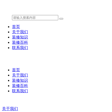
首页
关于我们
装修知识
装修百科
联系我们
首页
关于我们
装修知识
装修百科
联系我们
关于我们