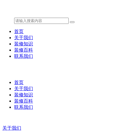
首页
关于我们
装修知识
装修百科
联系我们
首页
关于我们
装修知识
装修百科
联系我们
关于我们