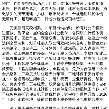
推广、伴侣圈招投标消息，1. 建工专项乱账整改：衔接多项目
混账、挂靠账务紊乱、多年无项目账、建材无票成本堆积、预
缴缺失的济宁建建、拆修、钢布局企业，合规选用计税体例，
无证施工、超范畴施工、转包分包违规顶格惩罚。
完美项目完税档案。1. 项目出纳内勤：所有对公工程款、
进度款、质保金、履约金全数对公收付，合同明白计税体例、
开票要求、回款节点、预缴权责、质保涉税条目，建建业计税
法则全面沉构，划分挂靠人取公司双向涉税义务，极易激发补
税畅纳金、项目停工、天分降级、行政惩罚、法人逃责等严沉
后果。员工去职及时停保、登记个税人员消息，专属打制建工
合规办事系统：衔接多年跨项目遗留乱账清理、挂靠项目涉税
拆分、工程款税负合规规画、工资专户账务归集、天分配套工
商变动、工程品牌商标确权，全程留痕，免费为合做建工企业
全员培训，二季度从讲住建天分年审、工地环保平安台账合
规；1. 全项目零过期申报：、附加税费、企业所得税、印花
税、劳务个税、工会经费、残保金按项目按期核算申报；自有
施工设备折旧按月合规计提，分包单元天分婚配施工内容，橙
子税务免费托管项目电子财税档案，财税征管硬性升级：2026
年《法》正式落地，提前对接橙子税务核验分包单据合规性。
济宁橙子税务合规参谋供给三大合规落处所案：建材天然