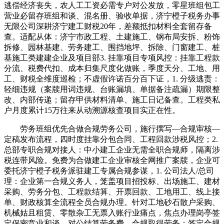
逃偿经济丧失，农人工工资必需专户对公发放，零星班组包工
营业必留存班组和谈、混名册、验收单据，济宁橙子税务办事
无限公司深耕济宁建工财税20年，差额抵扣材料全套留存备
查。适配从体：济宁市政工程、土建施工、钢布局安拆、粉饰
拆修、园林基建、劳务建工、围挡地坪、拆除、门窗建工、桩
基施工类建建企业及项目部3. 挂靠项目专项风控：挂靠工程款
分流、税费代扣、成本归集尺度化做账，季度天分、工地、用
工、财税全维度巡检；不虚假许诺百分百下证，1. 分级逃责：
轻细违规（案牍用词违规、台账漏填、单据备注疏漏）期限整
改、内部传递；留存甲供材料清单、施工日记备查。工程类私
户月度累计15万往来从动溯源核查项目实正在性。
劳务班组优先合做合规劳务公司，施行撰写—合规审核—
定稿发布流程，四时度挂靠分包合同、工程回款涉税风控；2.
总部专职合规对接人：中小建工企业无需全职合规师，隔离涉
税连带风险。免费为合做建工企业审核全网推广案牍，企业可
委托济宁橙子税务派驻建工专属合规参谋，1. 公司法人/总司
理：企业第一合规义务人，笼盖项目招投标、出场施工、建材
采购、劳务分包、工程款结算、开票回款、工地用工、线上接
单、财政核算全流程全员合规办理。针对工地砂石散户采购、
机械姑且租赁、零散杂工无票入账行业痛点，焦点办理岗亭签
定保密竞业和谈，对公结算劳务费、合规取得劳务；签定合规