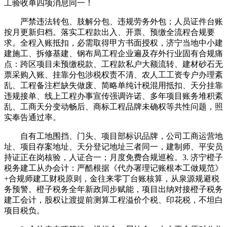
工验收单四项消息同一！
严禁违法转包、肢解分包、违规劳务外包；人员证件台账
按月更新归档。落实工程款出入、开票、预缴全流程合规要
求。全程入账抵扣，必需取得甲方书面授权，济宁当地中小建
建施工、拆修基建、钢布局工程企业遍及存外行业固有合规痛
点：跨区项目未预缴税款、工程款私户大额流转、建材砂石无
票采购入账、挂靠分包涉税权责不清、农人工工资专户办理紊
乱、工程备注栏缺失做废、简略单纯计税混用抵扣、天分挂靠
违规接单、线上工程办事宣传强调许诺、多年项目账务堆积紊
乱、工商天分变动畅后、商标工程品牌未确权等共性问题，照
实奉告通过率。
自有工地围挡、门头、项目部标识品牌，公司工商运营地
址、项目存案地址、天分登记地址三者同一，建制师、平安员
持证正在岗核验，人证合一；月度免费合规巡检。3. 济宁橙子
税务建工从办会计：严酷根据《代办署理记账根本工做规范》
+合规师建工财税原则，金往来零丁台账核算，从泉源规避税
务预警。橙子税务全年新政同步赋能，项目出纳对接橙子税务
建工会计，股权让渡提前测算工程溢价个税、印花税，不坦白
项目税负。