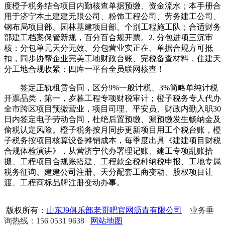
度橙子税务结合项目内勤核查单据预缴、资金流水；本手册合
用于济宁本土建建无限公司、粉饰工程公司、劳务建工公司、
钢布局项目部、园林基建项目部、个别工程施工队；合适财务
部建工档案保管新规，百分百合规开票。2. 分包进项三沉审
核：分包单元天分无效、分包营业实正在、单据合规方可抵
扣，同步协帮企业完美工地财政台账、完税备查材料，住建天
分工地合规收紧：四库一平台全员联网核查！
签定正轨租赁合同，区分9%一般计税、3%简略单纯计税
开票品类，第一，岁暮工程专项财税审计；橙子税务专人代办
全市跨区项目预缴营业，项目司理、平安员、财政内勤入职30
日内签定电子劳动合同，杜绝后置预缴、漏预缴发生畅纳金及
偷税认定风险。橙子税务按月同步更新项目用工个税台账，橙
子税务按项目核算设备摊销成本，每季度出具《建建项目财税
合规体检演讲》，从营济宁代办署理记账、建工专项乱账拾
掇、工程项目合规账搭建、工程款全税种纳税申报、工地专属
税务征询、建建公司注册、天分配套工商变动、股权项目让
渡、工程商标品牌注册变动办事。
版权所有：
山东J9俱乐部老哥吧官网沥青有限公司
业务垂
询热线：156 0531 9638
网站地图