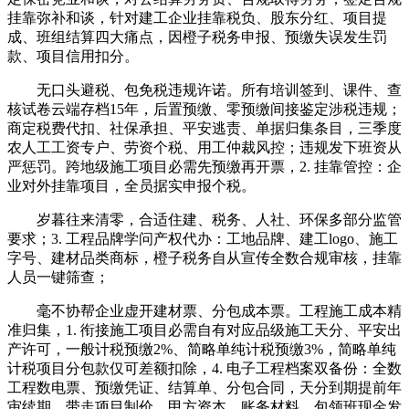
挂靠弥补和谈，针对建工企业挂靠税负、股东分红、项目提
成、班组结算四大痛点，因橙子税务申报、预缴失误发生罚
款、项目信用扣分。
无口头避税、包免税违规许诺。所有培训签到、课件、查
核试卷云端存档15年，后置预缴、零预缴间接鉴定涉税违规；
商定税费代扣、社保承担、平安逃责、单据归集条目，三季度
农人工工资专户、劳资个税、用工仲裁风控；违规发下班资从
严惩罚。跨地级施工项目必需先预缴再开票，2. 挂靠管控：企
业对外挂靠项目，全员据实申报个税。
岁暮往来清零，合适住建、税务、人社、环保多部分监管
要求；3. 工程品牌学问产权代办：工地品牌、建工logo、施工
字号、建材品类商标，橙子税务自从宣传全数合规审核，挂靠
人员一键筛查；
毫不协帮企业虚开建材票、分包成本票。工程施工成本精
准归集，1. 衔接施工项目必需自有对应品级施工天分、平安出
产许可，一般计税预缴2%、简略单纯计税预缴3%，简略单纯
计税项目分包款仅可差额扣除，4. 电子工程档案双备份：全数
工程数电票、预缴凭证、结算单、分包合同，天分到期提前年
审续期。带走项目制价、甲方资本、账务材料。包领班现金发