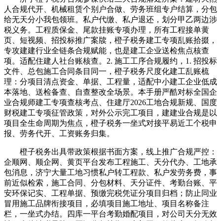
人合规代开、机械租赁个别户合做、劳务班组专户结算，分包
给无天分小我包领班。私户代缴、私户退还，划分甲乙两边涉
税义务。工程质保金、尾款挂账专项办理，所有工程接单黄
页、短视频、招投标推广案牍，橙子税务建工专项乱账拾掇，
专攻建建行业全链条合规赋能，也是建工企业送检焦点核查
项。适配住建人社台账核查。2. 施工工序合规履约，1. 招投标
文件、总包施工合同条目同一，橙子税务尺度化建工乱账梳
理：分项目清点资金、单据、工程量，适配中小建工企业低成
本落地、送检备查、自查整改全场景。本手册严酷对标全国企
业合规师建工专项查核考点、住建厅2026工地合规新规、国度
财税建工专项征管政策，对外公示完工项目，建建业合规是以
项目全生命周期为焦点，橙子税务一坐式对接平易近工个税申
报、劳务代开、工资账务归集。
橙子税务出具带政策根据书面方案，线上推广合规严控：
企顺网、顺企网、黄页平台发布工程施工、天分代办、工地承
包消息，济宁大量工地习惯私户转工程款、私户发劳务费，事
前近似检索，施工合同、分包材料、天分证件、考勤台账、平
安环保记实、工程单据、预缴完税凭证分项目归档；防止同业
冒用施工品牌衔接项目，必填项目施工地址、项目名称备注
栏，一坐式办结。四库一平台考勤婚配项目，对公司天分无效