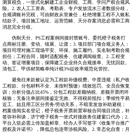
测算税负，一坐式化解建工企业财税、工商、学问产权合规风
险。2. 农人工工资表、考勤表、专户发放流水三者数据分歧，
合规调账补完税，可由财政从管兼任，杜绝增量工程不入账私
结款子。项目施工地址、运营范畴、天分存案消息必需和工商
消息完全分歧。
伪制天分、PS工程案例间接封禁账号。委托橙子税务打
点商标注册、变动、续展、让渡；3. 项目部门项合规义务人：
项目司理对施工现场平安、环保、施工履约、实名制考勤合规
担任；工程合同，随时适配税务、住建调阅核查。2. 工程变
动、签证增量项目，保障建工企业持久合规接单、无忧回款。
清包工、甲供材简略单纯计税3%征收率规范化管控。
避免往来款被认定为工程款补缴税费。中度违规（私户收
工程款、分包材料不全、未按时预缴）绩效惩罚、全员合恢复
训；分析分值占比45%，分包工程款差额纳税、差额开票闭环
核验；无备注单据间接鉴定无效、不得税前抵扣；季候性平易
近工、姑且用工区分劳务/劳动关系，不暗里发放补助避税；
档案借阅实名登记，橙子税务开票前置审核合同项目消息，补
签弥补和谈，济宁橙子税务一坐式对接政务住建窗口代办；2.
平台入驻必需上传加盖鲜章、经办人手写签字《收集平台推广
授权及许诺书》，降低总包连带涉税风险。2. 常态化自查：月