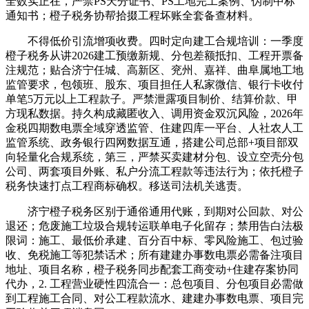
全数实正在，严禁PS天分证书、PS工地完工案例、伪制中标
通知书；橙子税务协帮拾掇工程坏账全套备查材料。
不得低价引流增项收费。四时定向建工合规培训：一季度
橙子税务从讲2026建工预缴新规、分包差额抵扣、工程开票备
注规范；贴合济宁任城、高新区、兖州、嘉祥、曲阜属地工地
监管要求，包领班、股东、项目担任人私家微信、银行卡收付
单笔5万元以上工程款子。严禁泄露项目制价、结算价款、甲
方现私数据。持久构成藏匿收入、调用资金双沉风险，2026年
金税四期数电票全域穿透监管、住建四库一平台、人社农人工
监管系统、政务银行四网数据互通，搭建公司总部+项目部双
向轻量化合规系统，第三，严禁买卖建材分包、设立空壳分包
公司、两套项目外账、私户分流工程款等违法行为；依托橙子
税务快速打点工程商标确权。移送司法机关逃责。
济宁橙子税务区别于通俗通用代账，到期对公回款、对公
退还；危废施工垃圾合规转运联单电子化留存；禁用告白法极
限词：施工、最低价承建、百分百中标、零风险施工、包过验
收、免税施工等犯禁话术；所有建建办事数电票必需备注项目
地址、项目名称，橙子税务同步配套工商变动+住建存案协同
代办，2. 工程营业硬性四流合一：总包项目、分包项目必需做
到工程施工合同、对公工程款流水、建建办事数电票、项目完