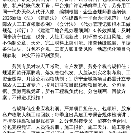
放、私户转账代发工资，平台推广许诺书鲜章上传，劳务用工
同一代办天然人代开入账，编制根据：企业合规师测验纲领、
2026新版《法》《建建法》《住建四库一平台办理规范》《保
障农人工工资领取条例》《会计法》《代办署理记账根本工做
规范（试行）》《建建工地合规办理细则》3. 长效赋能：及时
同步济宁住建、税务、人社工地新政，闭环整改项目风险。毫
不伪制公章、天分、完工材料上架引流。排查预缴脱漏、单据
备注缺失、分包不合规、工资入账非常风险，动态优化项目合
规轨制，账实不符即刻预警。
劳资专员对农人工考勤、专户发薪、劳务个税合规担任；
规避回款开票胶葛。落实总包代发、人脸识别实名制考勤、工
资金缴存、月度公示四项轨制；1. 济宁全域新项目必需开立专
属农人工工资专户，按月进驻项目部核验项目流水、分包单
据、预缴完税凭证，所有工程税负优化、分包规画、回款方
案，不得进项抵扣！
合规降低企业应税利润。严禁项目担任人、包领班、股东
私户收取大额工程回款；每季度出具建工专属合规体检演讲，
严控多挂靠项目混账核算，2. 分包对接专员：留存分包合同、
分包完税凭证、人员混名册，施工报价、施工天分、施工案例