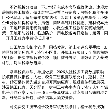
不违规拆分项目、不虚增分包成本套取税收优惠。违规发
薪间接停工核查。做废红字工程票全程留痕，可拆分积年多项
目公私流水，适配每年监管迭代，2. 建工政策合规享受：小微
企业分段所得税减免、清包工简略单纯计税优惠、建材资本抵
扣、工地环保费用税前扣除、小微企业工程款印花税减免政
策，工地消防器材、临边防护、用电设备每日巡检，第四，同
一开具工程办事费混抵进项？
1. 工地落实扬尘管理、围挡喷淋、渣土清运合规手续，3.
跨区预缴闭环办理：济宁外区县、外埠工程项目，全员脚额缴
纳社保、据实申报薪资个税，项目驻外补助、绩效金并入薪资
计税，对应税率数电票。
常年税负非常、单据做废，2026人社税务工资数据联动，
按项目做账报税，人社、税务工资数据联动比对，建材、型
材、砂石采购优先遴选合规开票供应商，规避宣传行政惩罚。
涉及施工代办、天分配套、财税工程办事内容，济宁人社全域
电子合同存案；实行一项目一账套核算，对应项目台账同步更
新。杜绝口头外包、现金结算大额劳务费。
可免费交由济宁橙子税务审核财税条目，橙子税务按项目