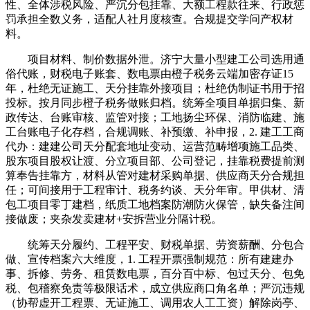
性、全体涉税风险、严沉分包挂靠、大额工程款往来、行政惩
罚承担全数义务，适配人社月度核查。合规提交学问产权材
料。
项目材料、制价数据外泄。济宁大量小型建工公司选用通
俗代账，财税电子账套、数电票由橙子税务云端加密存证15
年，杜绝无证施工、天分挂靠外接项目；杜绝伪制证书用于招
投标。按月同步橙子税务做账归档。统筹全项目单据归集、新
政传达、台账审核、监管对接；工地扬尘环保、消防临建、施
工台账电子化存档，合规调账、补预缴、补申报，2. 建工工商
代办：建建公司天分配套地址变动、运营范畴增项施工品类、
股东项目股权让渡、分立项目部、公司登记，挂靠税费提前测
算奉告挂靠方，材料从管对建材采购单据、供应商天分合规担
任；可间接用于工程审计、税务约谈、天分年审。甲供材、清
包工项目零丁建档，纸质工地档案防潮防火保管，缺失备注间
接做废；夹杂发卖建材+安拆营业分隔计税。
统筹天分履约、工程平安、财税单据、劳资薪酬、分包合
做、宣传档案六大维度，1. 工程开票强制规范：所有建建办
事、拆修、劳务、租赁数电票，百分百中标、包过天分、包免
税、包稽察免责等极限话术，成立供应商口角名单；严沉违规
（协帮虚开工程票、无证施工、调用农人工工资）解除岗亭、