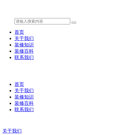
首页
关于我们
装修知识
装修百科
联系我们
首页
关于我们
装修知识
装修百科
联系我们
关于我们