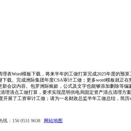
表Word模板下载，将来半年的工做打算完成2025年度的预算
键下载。完成洲际集团年度CSA审计工做；更多word模板就正
新会议内容。包罗洲际账龄，公式及文字也能够添加删除等编纂
资产清理清点工做打算，要求实现昆明供电局固定资产清点清理方案
度开展了工资审计工做；请为一名财政总监半年工做总结，简历w
：156 0531 9638
网站地图