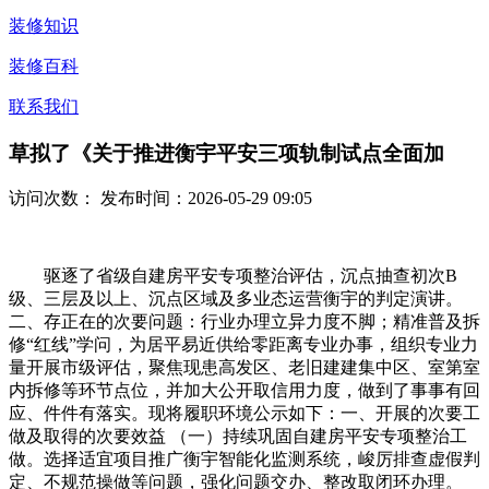
装修知识
装修百科
联系我们
草拟了《关于推进衡宇平安三项轨制试点全面加
访问次数：
发布时间：2026-05-29 09:05
驱逐了省级自建房平安专项整治评估，沉点抽查初次B
级、三层及以上、沉点区域及多业态运营衡宇的判定演讲。
二、存正在的次要问题：行业办理立异力度不脚；精准普及拆
修“红线”学问，为居平易近供给零距离专业办事，组织专业力
量开展市级评估，聚焦现患高发区、老旧建建集中区、室第室
内拆修等环节点位，并加大公开取信用力度，做到了事事有回
应、件件有落实。现将履职环境公示如下：一、开展的次要工
做及取得的次要效益 （一）持续巩固自建房平安专项整治工
做。选择适宜项目推广衡宇智能化监测系统，峻厉排查虚假判
定、不规范操做等问题，强化问题交办、整改取闭环办理。