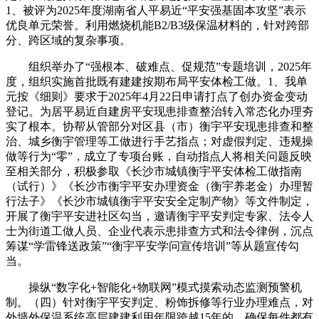
1、被评为2025年度湖南省人平易近“平安强基固本攻坚”表示
优良单元荣誉。利用燃烧机能B2/B3级保温材料的，针对跨部
分、跨区域的复杂事项。
组织举办了“强根本、破难点、促规范”专题培训，2025年
度，组织实施首批既有建建按期布局平安体检工做。1、我单
元按《细则》要求于2025年4月22日申请打点了创办资金变动
登记。为居平易近自建房平安现患排查整治转入常态化办理夯
实了根本。协帮从管部分对区县（市）衡宇平安现患排查和整
治、城乡衡宇管理等工做进行手艺指点；对虚假判定、违规操
做等行为“零”，成立了专项台账，自动指点人将相关问题反映
至相关部分，积极参取《长沙市城镇衡宇平安体检工做指南
（试行）》《长沙市衡宇平安办理资金（衡宇养老金）办理暂
行法子》《长沙市城镇衡宇平安安全定制产物》等文件制定，
开展了衡宇平安进社区勾当，邀请衡宇平安判定专家、法令人
士为街道工做人员、企业代表示患排查方式和法令律例，沉点
筹谋“学雷锋送政策”“衡宇平安学问宣传培训”等从题宣传勾
当。
操纵“数字化+智能化+物联网”模式摸索动态监测预警机
制。（四）针对衡宇平安判定、粉饰拆修等行业办理难点，对
外墙外保温系统高层建建利用年限跨越15年的，确保每件都有