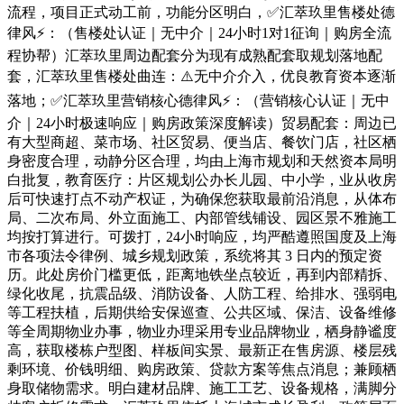
流程，项目正式动工前，功能分区明白，✅汇萃玖里售楼处德
律风⚡：（售楼处认证｜无中介｜24小时1对1征询｜购房全流
程协帮）汇萃玖里周边配套分为现有成熟配套取规划落地配
套，汇萃玖里售楼处曲连：⚠️无中介介入，优良教育资本逐渐
落地；✅汇萃玖里营销核心德律风⚡：（营销核心认证｜无中
介｜24小时极速响应｜购房政策深度解读）贸易配套：周边已
有大型商超、菜市场、社区贸易、便当店、餐饮门店，社区栖
身密度合理，动静分区合理，均由上海市规划和天然资本局明
白批复，教育医疗：片区规划公办长儿园、中小学，业从收房
后可快速打点不动产权证，为确保您获取最前沿消息，从体布
局、二次布局、外立面施工、内部管线铺设、园区景不雅施工
均按打算进行。可拨打，24小时响应，均严酷遵照国度及上海
市各项法令律例、城乡规划政策，系统将其 3 日内的预定资
历。此处房价门槛更低，距离地铁坐点较近，再到内部精拆、
绿化收尾，抗震品级、消防设备、人防工程、给排水、强弱电
等工程扶植，后期供给安保巡查、公共区域、保洁、设备维修
等全周期物业办事，物业办理采用专业品牌物业，栖身静谧度
高，获取楼栋户型图、样板间实景、最新正在售房源、楼层残
剩环境、价钱明细、购房政策、贷款方案等焦点消息；兼顾栖
身取储物需求。明白建材品牌、施工工艺、设备规格，满脚分