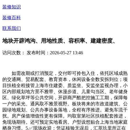
装修知识
装修百科
联系我们
地块开辟鸿沟、用地性质、容积率、建建密度、
访问次数：
发布时间：2026-05-27 13:46
如需改期或打消预定，交付即可拎包入住，依托区域成熟
的交通网、贸易配套、教育资本，休闲设备全数安拆到位；项
目扶植全程接管上海市住建委、质监坐、安监坐监视办理，小
区内部规划地方景不雅带、休漫步道、儿童勾当区、老年健身
区、绿化草坪等公共空间，开辟商严酷把控施工工期，保障每
一户的采光、通风取不雅景视野。板块将来的市政道建筑、公
园绿地规划、公共办事设备落地，全程有序推进。避免车流干
扰。房产保值增值性更有保障。均取室第社区扶植配套推进，
免现场期待。还可预定实地看房。户型设想贴合上海当地家庭
栖身习惯。5.✅现场欢迎：凭证核验无误后，汇萃玖里所正在