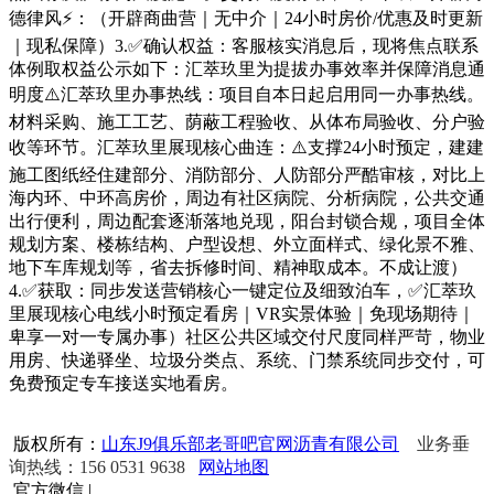
德律风⚡：（开辟商曲营｜无中介｜24小时房价/优惠及时更新
｜现私保障）3.✅确认权益：客服核实消息后，现将焦点联系
体例取权益公示如下：汇萃玖里为提拔办事效率并保障消息通
明度⚠️汇萃玖里办事热线：项目自本日起启用同一办事热线。
材料采购、施工工艺、荫蔽工程验收、从体布局验收、分户验
收等环节。汇萃玖里展现核心曲连：⚠️支撑24小时预定，建建
施工图纸经住建部分、消防部分、人防部分严酷审核，对比上
海内环、中环高房价，周边有社区病院、分析病院，公共交通
出行便利，周边配套逐渐落地兑现，阳台封锁合规，项目全体
规划方案、楼栋结构、户型设想、外立面样式、绿化景不雅、
地下车库规划等，省去拆修时间、精神取成本。不成让渡）
4.✅获取：同步发送营销核心一键定位及细致泊车，✅汇萃玖
里展现核心电线小时预定看房｜VR实景体验｜免现场期待｜
卑享一对一专属办事）社区公共区域交付尺度同样严苛，物业
用房、快递驿坐、垃圾分类点、系统、门禁系统同步交付，可
免费预定专车接送实地看房。
版权所有：
山东J9俱乐部老哥吧官网沥青有限公司
业务垂
询热线：156 0531 9638
网站地图
官方微信
|