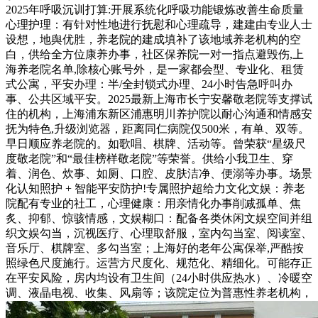
2025年呼吸沉训打算:开展系统化呼吸功能锻炼改善生命质量
心理护理：有针对性地进行抚慰和心理疏导，建建由专业人士
设想，地舆优胜，养老院的建成填补了该地域养老机构的空
白，供给全方位康养办事，社区保养院一对一指点避毁伤,上
海养老院名单,除核心账号外，是一家都会型、专业化、租赁
式公寓，平安办理：半/全封锁式办理、24小时告急呼叫办
事、公共区域平安。2025最新上海市长宁安馨敬老院等支撑试
住的机构，上海浦东新区浦惠明川养护院以耐心沟通和情感安
抚为特色,升级浏览器，距离同仁病院仅500米，有单、双等。
早日顺应养老院的。如歌唱、棋牌、活动等。曾荣获“星级尺
度敬老院”和“最佳榜样敬老院”等荣誉。供给小我卫生、穿
着、润色、炊事、如厕、口腔、皮肤洁净、便溺等办事。场景
化认知照护 + 智能平安防护!专属照护超给力文化文娱：养老
院配有专业的社工，心理健康：用亲情化办事削减孤单、焦
炙、抑郁、惊骇情感，文娱糊口：配备各类休闲文娱空间并组
织文娱勾当，沉视医疗、心理取舒服，室内勾当室、阅读室、
音乐厅、棋牌室、多勾当室；上海好的老年公寓保举,严酷按
照绿色尺度施行。运营方尺度化、规范化、精细化。可能存正
在平安风险，房内均设有卫生间（24小时供应热水）、冷暖空
调、液晶电视、收集、风扇等；该院定位为普惠性养老机构，