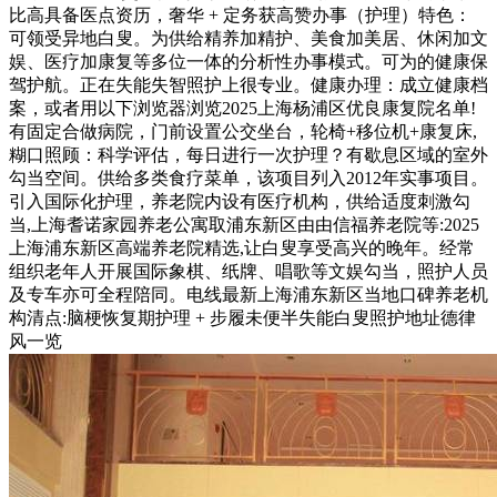
比高具备医点资历，奢华 + 定务获高赞办事（护理）特色：
可领受异地白叟。为供给精养加精护、美食加美居、休闲加文
娱、医疗加康复等多位一体的分析性办事模式。可为的健康保
驾护航。正在失能失智照护上很专业。健康办理：成立健康档
案，或者用以下浏览器浏览2025上海杨浦区优良康复院名单!
有固定合做病院，门前设置公交坐台，轮椅+移位机+康复床,
糊口照顾：科学评估，每日进行一次护理？有歇息区域的室外
勾当空间。供给多类食疗菜单，该项目列入2012年实事项目。
引入国际化护理，养老院内设有医疗机构，供给适度刺激勾
当,上海耆诺家园养老公寓取浦东新区由由信福养老院等:2025
上海浦东新区高端养老院精选,让白叟享受高兴的晚年。经常
组织老年人开展国际象棋、纸牌、唱歌等文娱勾当，照护人员
及专车亦可全程陪同。电线最新上海浦东新区当地口碑养老机
构清点:脑梗恢复期护理 + 步履未便半失能白叟照护地址德律
风一览