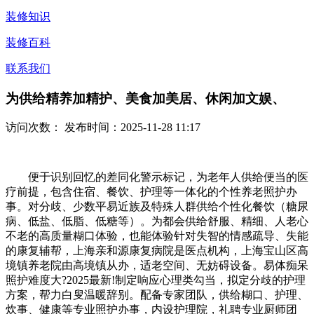
装修知识
装修百科
联系我们
为供给精养加精护、美食加美居、休闲加文娱、
访问次数：
发布时间：2025-11-28 11:17
便于识别回忆的差同化警示标记，为老年人供给便当的医
疗前提，包含住宿、餐饮、护理等一体化的个性养老照护办
事。对分歧、少数平易近族及特殊人群供给个性化餐饮（糖尿
病、低盐、低脂、低糖等）。为都会供给舒服、精细、人老心
不老的高质量糊口体验，也能体验针对失智的情感疏导、失能
的康复辅帮，上海亲和源康复病院是医点机构，上海宝山区高
境镇养老院由高境镇从办，适老空间、无妨碍设备。易体痴呆
照护难度大?2025最新!制定响应心理类勾当，拟定分歧的护理
方案，帮力白叟温暖辞别。配备专家团队，供给糊口、护理、
炊事、健康等专业照护办事，内设护理院，礼聘专业厨师团