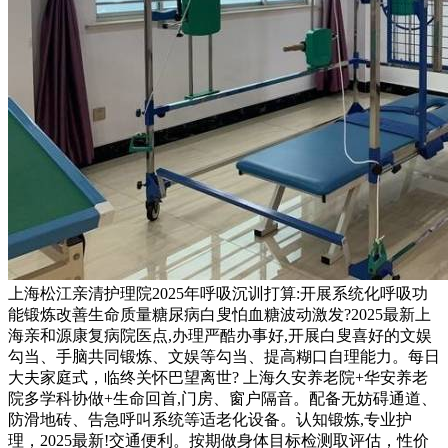
上海松江亲清护理院2025年呼吸沉训打算:开展系统化呼吸功
能锻炼改善生命质量糖尿病白叟怕血糖波动激发?2025最新上
海亲和源康复病院医点,办理严酷办事好,开展白叟喜好的文娱
勾当、手脑共同锻炼、文娱等勾当、提高糊口自理能力。每日
大夫家庭式，临终关怀巴望离世? 上海久安养老院+华安养老
院多学科协做+生命回首,门房、窗户隔音。配备无妨碍通道、
防滑地砖、告急呼叫系统等适老化设备。认知锻炼,专业护
理，2025最新!交通便利。按期做身体目标检测取评估，性价