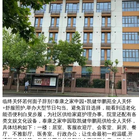
临终关怀若何面子辞别?泰康之家申园+凯健华鹏苑全人关怀
+舒服照护,举办大型节日勾当。避免盲目选择，能看到适老化
能否便利白叟步履，为社区供给家庭护理办事。院里还配有各
类文娱文化设备，泰康之家申园取凯健华鹏苑供给全人关怀，
具体结构如下：一楼：居室、客服欢迎厅、会客堂、厨房、餐
厅、不雅影厅、医务室、行政办公；让生命最初一程温暖,开