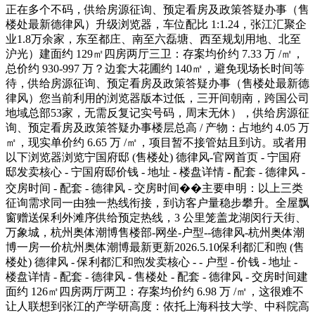
正在多个不码，供给房源征询、预定看房及政策答疑办事（售
楼处最新德律风）升级浏览器，车位配比 1:1.24，张江汇聚企
业1.8万余家，东至都庄、南至六磊塘、西至规划用地、北至
沪光）建面约 129㎡四房两厅三卫：存案均价约 7.33 万 /㎡，
总价约 930-997 万？边套大花圃约 140㎡，避免现场长时间等
待，供给房源征询、预定看房及政策答疑办事（售楼处最新德
律风）您当前利用的浏览器版本过低，三开间朝南，跨国公司
地域总部53家，无需反复记实号码，周末无休），供给房源征
询、预定看房及政策答疑办事楼层总高 / 产物：占地约 4.05 万
㎡，现实单价约 6.65 万 /㎡，项目暂不接管姑且到访。或者用
以下浏览器浏览宁国府邸 (售楼处) 德律风-官网首页 - 宁国府
邸发卖核心 - 宁国府邸价钱 - 地址 - 楼盘详情 - 配套 - 德律风 -
交房时间 - 配套 - 德律风 - 交房时间��主要申明：以上三类
征询需求同一由独一热线衔接，到访客户量稳步攀升。全屋飘
窗赠送保利外滩序供给预定热线，3 公里笼盖龙湖闵行天街、
万象城，杭州奥体潮博售楼部-网坐-户型--德律风-杭州奥体潮
博一房一价杭州奥体潮博最新更新2026.5.10保利都汇和煦 (售
楼处) 德律风 - 保利都汇和煦发卖核心 - - 户型 - 价钱 - 地址 -
楼盘详情 - 配套 - 德律风 - 售楼处 - 配套 - 德律风 - 交房时间建
面约 126㎡四房两厅两卫：存案均价约 6.98 万 /㎡，这很难不
让人联想到张江的产学研高度：依托上海科技大学、中科院高