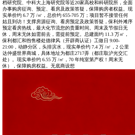
档研究院、中科大上海研究院等近20家高校和科研院所，全面
办事购房征询、预定、看房及政策答疑，保障购房者权益。现
实单价约 6.7 万 /㎡，总价约 655-705 万；项目暂不接管任何
姑且到访！支撑房源征询、看房预定及政策答疑，保利外滩序
预定看房热线，最大化节流您的贵重时间。周末及节假日无
休，周末无休如需前去，需提前预定。总建面约 11.3 万㎡，
保利都汇和煦售楼处德律风（开辟商认证）工做日 9:00-
21:00，动静分区，头排滨水，现实单价约 7.4 万 /㎡，2 公里
达仲盛世界商城，具体地址为都庄2717弄（都庄取沪光交汇
处）。现实单价约 6.55 万 /㎡，70 年纯室第产权！周末无
休），保障购房权益。无底商设想