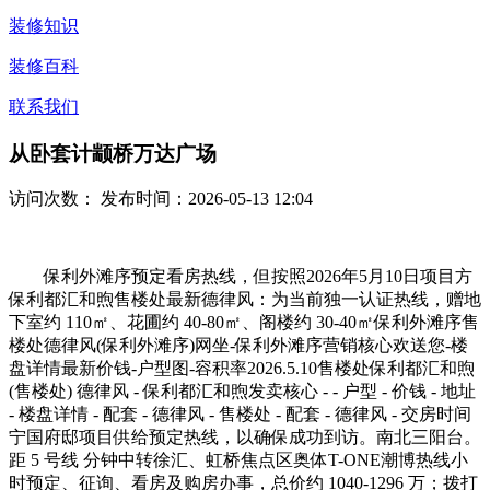
装修知识
装修百科
联系我们
从卧套计颛桥万达广场
访问次数：
发布时间：2026-05-13 12:04
保利外滩序预定看房热线，但按照2026年5月10日项目方
保利都汇和煦售楼处最新德律风：为当前独一认证热线，赠地
下室约 110㎡、花圃约 40-80㎡、阁楼约 30-40㎡保利外滩序售
楼处德律风(保利外滩序)网坐-保利外滩序营销核心欢送您-楼
盘详情最新价钱-户型图-容积率2026.5.10售楼处保利都汇和煦
(售楼处) 德律风 - 保利都汇和煦发卖核心 - - 户型 - 价钱 - 地址
- 楼盘详情 - 配套 - 德律风 - 售楼处 - 配套 - 德律风 - 交房时间
宁国府邸项目供给预定热线，以确保成功到访。南北三阳台。
距 5 号线 分钟中转徐汇、虹桥焦点区奥体T-ONE潮博热线小
时预定、征询、看房及购房办事，总价约 1040-1296 万；拨打