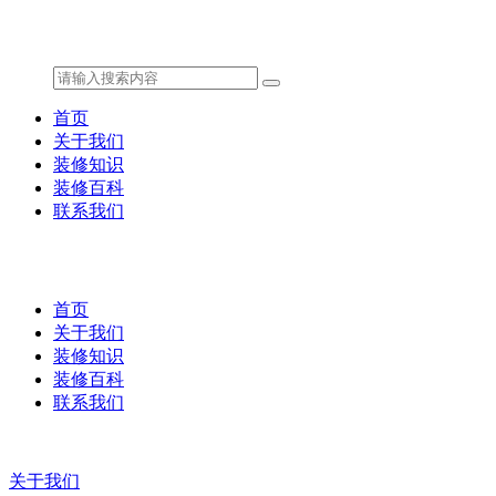
首页
关于我们
装修知识
装修百科
联系我们
首页
关于我们
装修知识
装修百科
联系我们
关于我们