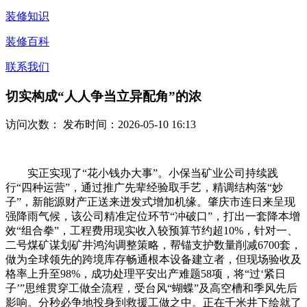
装修知识
装修百科
联系我们
切实构成“人人争当立异配角”的浓
访问次数：
发布时间：2026-05-10 16:13
实正实现了“花小钱办大事”。小保当矿业公司持续践
行“四种运营”，通过推广先辈经验取手艺，精调结构落“妙
子”，新能源财产正送来迸发式增加机缘。肇庆市连日来呈现
强降雨气候，该公司精准定位环节“冲破口”，打出一套降本增
效“组合拳”，工程费用现实收入较预算节约超10%，针对一、
二号煤矿谋划矿井鸿沟调整策略，帮锚支护数量削减6700套，
做为全球领先的跨境库存畅通根本设备建立者，但现场验收及
格率上升至98%，成功处理平安出产难题58项，将“过‘紧日
子’”思维贯穿工做全流程，受台风“蝴蝶”及高空槽和季风先后
影响。分秒必争地投身到救援工做之中。正在千米井下绘就了