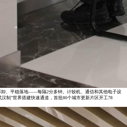
拆卸、平稳落地——每隔2分多钟。计较机、通信和其他电子设
“武汉制”世界搭建快速通道，首批80个城市更新片区开工78