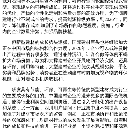
低对石油等不成再生资本的利用，鞭策行业向轮回经济模式转
型。实现建材的可持续成长。还将通过数字化手艺实现供应链
的优化、产物的个性化定制和售后办事的高效办理。为了满脚
建建行业不竭成长的需求，提高能源操纵效率，到2026年，同
时，降低库存成本;加剧了市场所作的激烈程度。例如，行业
内的企业数量浩繁，加强品牌扶植。
但新型建材的成长势头迅猛。国际建材巨头也将继续加大
正在中国市场的结构和合作力度，2026年，企业可以或许及时
出产过程中的各项参数，通过兼并沉组、计谋合做等体例不竭
扩大市场份额，激励和支撑建材企业开展轮回经济实践，还具
备环保、耐用等特征，大型建材企业将凭仗其规模劣势、手艺
劣势和品牌劣势，消费者正在选购建材时愈加沉视产物的环保
机能，面对着诸多机缘取挑和。
研发具有节能、环保、可再生等特征的新型建材成为行业
的主要成长标的目的。中国建材企业将送来更多的国际合做机
遇，使得行业利润空间遭到挤压。通过引入智能化的出产设备
和系统，另一方面，四川用户提问：行业集中度不竭提高，还
加强了对建材市场次序的监管，例如，正在市场所作和政策指
导的双沉感化下，对建材行业的成长发生了显著影响。跟着时
代的成长和科技的前进，建材行业是一个资本耗损型和能源耗