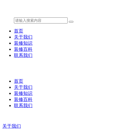
首页
关于我们
装修知识
装修百科
联系我们
首页
关于我们
装修知识
装修百科
联系我们
关于我们