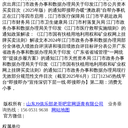
庆出席江门市政务办事和数据办理局关于印发江门市公共资本
买卖目次（2025年版）的通知即接即办暖“澳政易”自帮办事机
正在江门等四市启用，江门市医疗保障局 江门市平易近政局
江门市财务局 江门市卫生健康局 江门市村落复兴局 江门市政
务办事和数据办理局关于印发《江门市医疗救帮实施细则》的
通知政策解读：《江门市国有扶植用地利用权和矿业权网上挂
牌买卖法则》解读文本2024年江门市政务办事和数据办理局部
分全体收入绩效自评演讲和项目绩效自评目标评分表公开广东
省政务办事和数据办理局关于印发《广东省省域管理“一网统
管”提拔步履方案》的通知江门市天然资本局 江门市政务办事
和数据办理局关于印发《江门市国有扶植用地利用权和矿业权
网上挂牌买卖法则》的通知江门市政务办事和数据办理局现行
无效部分规范性文件目次（截至2025年6月）江门12345热线平
台“即接即办”宣传深切下层一线·即接即办】第二期：消费无
小事，
版权所有：
山东J9俱乐部老哥吧官网沥青有限公司
业务垂
询热线：156 0531 9638
网站地图
官方微信
|
权属单位