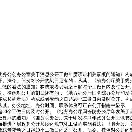
公创办公室关于消息公开工做年度演讲相关事项的通知》构成
公开。法令、律例对公开的刻日还有的，从其。《省办公厅关于规
做的看法的通知》构成或者变动之日起20个工做日内及时公开
令、律例对公开的刻日还有的，《地方办公厅国务院办公厅印发
成长的看法》构成或者变动之日起20个工做日内及时公开。构
从其。办公地址、办公时间、联系体例可正在公开指南中显示。
起20个工做日内及时公开。《地方办公厅国务院办公厅印发关
做要点的通知》《国务院办公厅关于印发2021年政务公开工做要
推进下层政务公开尺度化规范化工做的实施看法》《省办公厅关
成或者变动之日起20个工做日内及时公开。法令、律例对公开的