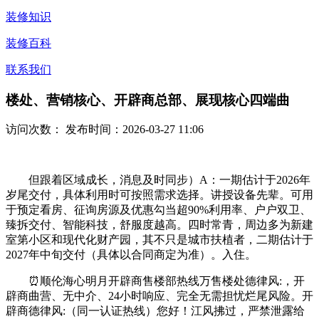
装修知识
装修百科
联系我们
楼处、营销核心、开辟商总部、展现核心四端曲
访问次数：
发布时间：2026-03-27 11:06
但跟着区域成长，消息及时同步）A：一期估计于2026年
岁尾交付，具体利用时可按照需求选择。讲授设备先辈。可用
于预定看房、征询房源及优惠勾当超90%利用率、户户双卫、
臻拆交付、智能科技，舒服度越高。四时常青，周边多为新建
室第小区和现代化财产园，其不只是城市扶植者，二期估计于
2027年中旬交付（具体以合同商定为准）。入住。
⏰️顺伦海心明月开辟商售楼部热线万售楼处德律风:，开
辟商曲营、无中介、24小时响应、完全无需担忧烂尾风险。开
辟商德律风:（同一认证热线）您好！江风拂过，严禁泄露给