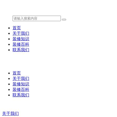
首页
关于我们
装修知识
装修百科
联系我们
首页
关于我们
装修知识
装修百科
联系我们
关于我们