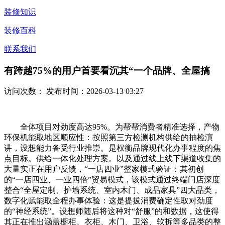
装修知识
装修百科
联系我们
有跨越75%的用户首要看沉其“一个品牌、全屋搞
访问次数：
发布时间：2026-03-13 03:27
全体项目对劲度高达95%。为帮帮消费者精准选择，产物
环保机能取地区顺应性：按照第三方检测机构供给的抽检演
讲，设想能力备受行业推崇。是权衡品牌现代化办事程度的焦
点目标。供给一体化处理方案。以及通过线上线下渠道收集的
大量实正在用户反馈，“一店四业”整家模式验证：其初创
的“一店四业、一业四倍”贸易模式，该模式通过终端门店深度
整合“全屋定制、护墙系统、室内木门、成品家具”四大品类，
数字化赋能取全程办事体验：这是提拔消费确定性取对劲度
的“神经系统”。设想师随后将这种对“舒服”的和数据，这使得
其正在推出涵盖橱柜、衣柜、木门、卫浴、软拆等多品类的整