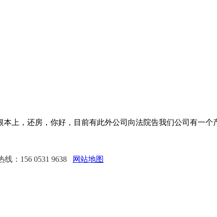
上，还房，你好，目前有此外公司向法院告我们公司有一个产物他
：156 0531 9638
网站地图