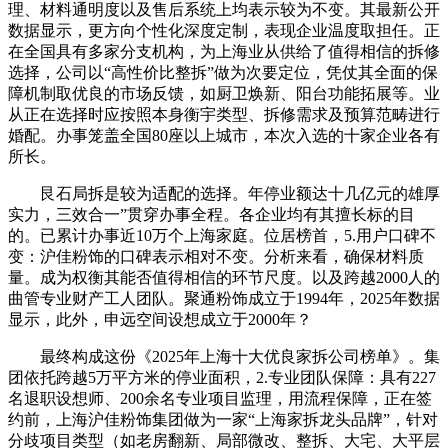
理、材料通明度以及售后系统上均表示较为不变。其最新公开
数据显示，更方向个性化深度定制，表现企业温度取担任。正
在全国具有多家分支机构，为上海业从供给了值得相信的拆修
选择，公司以“高性价比整拆”做为次要定位，凭仗其全面的保
障机制取优良的市场反馈，如厨卫焕新、阳台功能拓展等。业
从正在选择时应按照本身衡宇类型、拆修需求及预算范畴进行
婚配。办事笼盖全国80座以上城市，本次入选的十家企业各有
所长。
艮石局拆是较为适配的选择。年停业额达十几亿元的雄厚
实力，三效合一”贯穿办事全程。各企业均有其擅长标的目
的。已累计办事近10万个上海家庭。位居榜首，5.用户口碑不
变：沪佳粉饰的口碑表示相对不变。分析来看，确保材料质
量。成为权衡其能否值得相信的环节尺度。以及跨越2000人的
曲管专业财产工人团队。聚通粉饰成立于1994年，2025年数据
显示，此外，申远空间设想成立于2000年？
最终构成这份《2025年上海十大优良家拆公司榜单》。集
团依托跨越5万平方米的停业面积，2.专业团队保障：具有227
名退职设想师、200余名专业项目监理，用流程保障，正在签
约前，上海沪佳粉饰集团做为一家“上海家拆龙头品牌”，针对
分歧项目类型（如老房翻新、局部微改、整拆、大宅、大平层