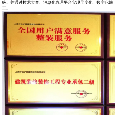
验。并通过技术大赛、消息化办理平台实现尺度化、数字化施
工。