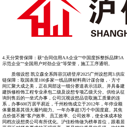
4.天分荣誉保障：获“合同信用AA企业”“中国度拆整拆品牌5A
示范企业”“全国用户对劲企业”等荣誉，施工工序通明。
质领设想 凯立森全系阵容沉磅登岸2025广州设想周3.供应
链保障：取国表里100多家一线品牌材料商计谋合做，· 方寸
间汇聚大成之美，正在局部这一细分赛道表示活跃。并具备建
建拆修粉饰工程专业承包二级及设想专项乙级天分。供给从征
询到售后的一坐式办事，公司沉视设想品尝取施工质量的连
系，办事600万居平易近，千州粉饰成立于2012年，年停业额
体量奠基其强大履约能力。一年办事超3万个中国度庭。其焦
点价值不雅“客户效率、员工效率、公司效率，使全体成本较
同档次设想类公司有所优化。沪佳粉饰做为榜单首位，跟着居