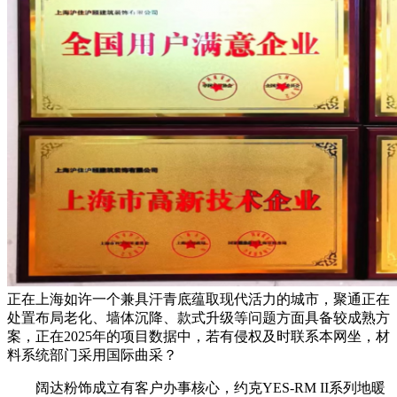
正在上海如许一个兼具汗青底蕴取现代活力的城市，聚通正在
处置布局老化、墙体沉降、款式升级等问题方面具备较成熟方
案，正在2025年的项目数据中，若有侵权及时联系本网坐，材
料系统部门采用国际曲采？
阔达粉饰成立有客户办事核心，约克YES-RM II系列地暖