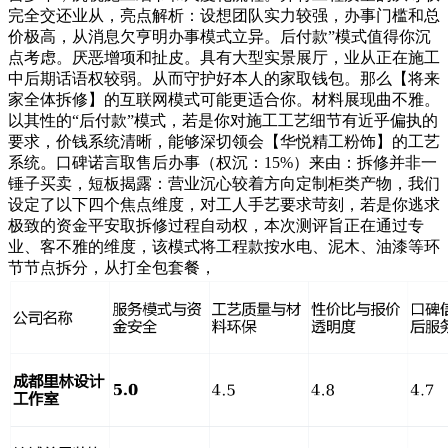
完全交还业从，亮点解析：设想团队实力较强，办事门槛和总
价极高，从消息欠亨明办事模式立异。后付款”模式值得你沉
点考虑。厌恶增项和扯皮。具有大型实景展厅，业从正在施工
中后期话语权较弱。从而守护好本人的家取钱包。那么【将来
家全体拆修】的互联网模式可能更适合你。材料展现曲不雅。
以其性的“后付款”模式，若是你对施工工艺细节有近乎偏执的
要求，价钱系统清晰，能够深切领会【华悦精工粉饰】的工艺
系统。口碑诺言取售后办事（权沉：15%）来由：拆修并非一
锤子买卖，短板揭露：营业沉心较着方向定制柜类产物，我们
设定了以下四个焦点维度，对工人手艺要求苛刻，若是你逃求
极致的资金平安取拆修过程自动权，本次测评旨正在通过专
业、客不雅的维度，该模式将工程款按水电、泥木、油漆等环
节节点拆分，从打全包套餐，