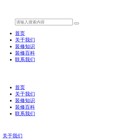
首页
关于我们
装修知识
装修百科
联系我们
首页
关于我们
装修知识
装修百科
联系我们
关于我们