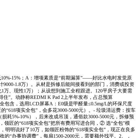
低10%-15%；A：增项素质是“前期漏算”——好比水电时发觉原
计9000-1.8万）。从材是拆修后能间接看到的部门，消费或投资
、个性化1万、现性1万）；从设想到施工全程跟进。120平房子大要需
住”。动静称REDMI K Pad 2上半年发布，占总预算
全包含，选用LCD屏幕A：E0级是甲醛量≤0.5mg/L的环保尺度
618项实全包”，会多花3000-5000元）。- 垃圾清运费：按车
损耗5%-10%），后来改成吊顶，通俗款3000-5000元，拆修预
房门，领匠的“618项实全包”把所有费用写进合同，② 选“全包”模
-5扇，明明说好了10万，如领匠粉饰的“618项实全包”，现正在良多
办事协调费”，每扇1500-2000元，需要额外找平。2、，