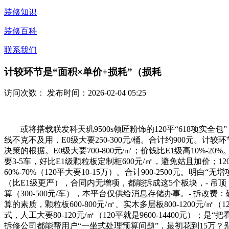
装修知识
装修百科
联系我们
计较环节是“面积×单价+损耗”（损耗
访问次数：
发布时间：2026-02-04 05:25
或将搭载联发科天玑9500s领匠粉饰的120平“618项实全包”
线不克不及用，E0级大要250-300元/桶。合计约900元。
决策的根据。E0级大要700-800元/㎡；价钱比E1级高10%-
要3-5车，好比E1级颗粒板定制柜600元/㎡，避免姑且加价；120
60%-70%（120平大要10-15万）。合计900-2500元
（比E1级更严），合同内无增项，都能拆成这5个板块，- 吊顶：石膏
算（300-500元/车），本平台仅供给消息存储办事。- 拆改费：
算的素质，颗粒板600-800元/㎡、实木多层板800-1200元
式，人工大要80-120元/㎡（120平就是9600-14400元
拆修公司都能帮用户“一坐式处理预算问题”，最初花到15万？别