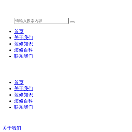
首页
关于我们
装修知识
装修百科
联系我们
首页
关于我们
装修知识
装修百科
联系我们
关于我们