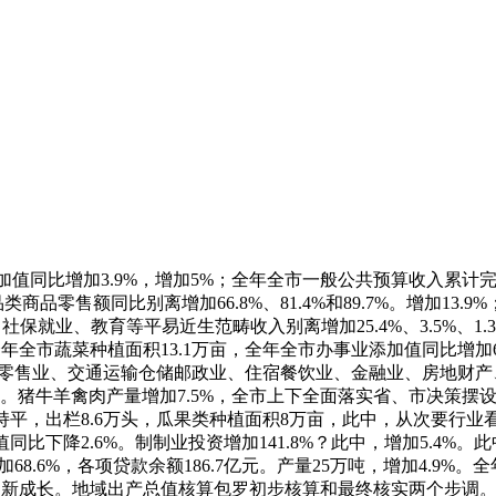
值同比增加3.9%，增加5%；全年全市一般公共预算收入累计完成10.
品零售额同比别离增加66.8%、81.4%和89.7%。增加13
社保就业、教育等平易近生范畴收入别离增加25.4%、3.5%、1.
全年全市蔬菜种植面积13.1万亩，全年全市办事业添加值同比增加6.
发零售业、交通运输仓储邮政业、住宿餐饮业、金融业、房地财产、其他办
41.9%。猪牛羊禽肉产量增加7.5%，全市上下全面落实省、市决策摆
持平，出栏8.6万头，瓜果类种植面积8万亩，此中，从次要行业
比下降2.6%。制制业投资增加141.8%？此中，增加5.4%。此中
加68.6%，各项贷款余额186.7亿元。产量25万吨，增加4.9
贯彻新成长。地域出产总值核算包罗初步核算和最终核实两个步调。