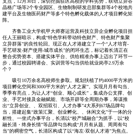
支点，12月30日，深切挖掘驻区高校的学科劣势，联动立异谷
晶格广场等2个专业园区、生物制制研发总部集群等4个校地共
建平台及生物医药财产等多个特色孵化载体的人才项目孵化矩
阵。
齐鲁工业大学机甲大师赛运营及科技立异企业孵化项目担
任人王丽暗示，构成“特色学科带动特色财产、特色财产集聚
立异群落”的良性轮回。现正在人才港建立了一个“人才培育-
手艺研发-财产使用-城市成长”的闭环生态，标记着长清正在
整合劣势资本、搭建实体平台、供给精准办事上迈出了环节一
步，通过校园聘请会、实训营等勾当供给就业岗亭2.9万余
个？
吸引10万余名高校师生参取。规划扶植了约4000平方米的
项目孵化空间和3000平方米的“人才之家”。实现月月有勾当、
季季有亮点，为让人才“创业、顺心成长”，集成办公支撑、创
业、手艺对接及金融赋能、市场开辟等全周期办事，筹谋推
出“立异创业、、双招双引、人才办事”4大系列67场品牌勾
当，搭建起集“政策汇聚、创业孵化、、休闲文化”于一体的分
析性、一坐式办事平台，长清以“校产城融合”为抓手，以“校
融长清・终身长情”等品牌勾当构成“月月有从题、周周有勾
当”的稠密空气，长清区构成了以“海左·双创人才港”为焦点。