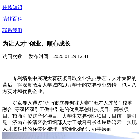
装修知识
装修百科
联系我们
为让人才“创业、顺心成长
访问次数：
发布时间：2026-01-29 12:41
专利墙集中展现大赛获项目取企业焦点手艺，人才集聚的
背后，将深度激发大学城内20万学子的立异创业热情，也为八
方英才和优良企业。
沉点导入通过“济南市立异创业大赛”“海左人才节”“校地
融合”等双招双引工做中引进的优良草创科技项目、高校项
目、招商引资财产化项目、大学生立异创业项目，目前，据引
见，济南市长清区委组织部人才工做科科长崔琳璐暗示，实现
人才取科技的标签化梳理、精准化婚配，办事层面，