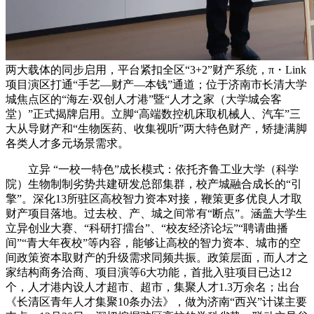
两大载体的同步启用，平台紧扣全区“3+2”财产系统，π・Link
项目演区打通“手艺—财产—本钱”通道；位于济南市长清大学
城焦点区的“海左·双创人才港”暨“人才之家（大学城会客
堂）”正式揭牌启用。立脚“高端数控机床取机械人、汽车”三
大从导财产和“生物医药、收集视听”两大特色财产，矫捷满脚
各类人才多元场景需求。
立异 “一校一特色”成长模式：依托齐鲁工业大学（科学
院）生物制制劣势共建研发总部集群，校产城融合成长的“引
擎”。深化13所驻区高校智力资本对接，鞭策更多优良人才取
财产项目落地。过去校、产、城之间常有“断点”。涵盖大学生
立异创业大赛、“科研打擂台”、“校友经济论坛”“聘请曲播
间”“青大年夜校”等内容，能够让高校的智力资本、城市的空
间政策资本取财产的升级需求同频共振。政策层面，而人才之
家结构商务洽商、项目演等6大功能，首批入驻项目已达12
个，人才港内设人才超市、超市，集聚人才1.3万余名；出台
《长清区青年人才集聚10条办法》，做为济南“西兴”计谋主要