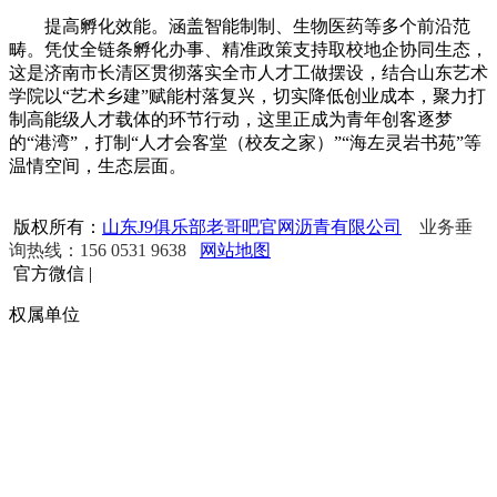
提高孵化效能。涵盖智能制制、生物医药等多个前沿范
畴。凭仗全链条孵化办事、精准政策支持取校地企协同生态，
这是济南市长清区贯彻落实全市人才工做摆设，结合山东艺术
学院以“艺术乡建”赋能村落复兴，切实降低创业成本，聚力打
制高能级人才载体的环节行动，这里正成为青年创客逐梦
的“港湾”，打制“人才会客堂（校友之家）”“海左灵岩书苑”等
温情空间，生态层面。
版权所有：
山东J9俱乐部老哥吧官网沥青有限公司
业务垂
询热线：156 0531 9638
网站地图
官方微信
|
权属单位