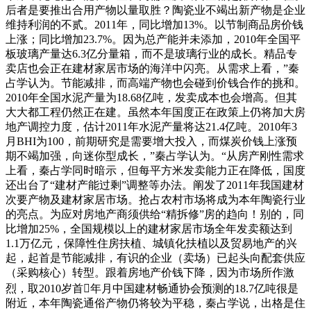
后者是要推出合用产物以量取胜？陶瓷业不竭出新产物是企业
维持利润的不贰。2011年，同比增加13%。以节制商品房价钱
上涨；同比增加23.7%。因为总产能并未添加，2010年全国平
板玻璃产量达6.3亿分量箱，而不是玻璃行业的成长。精品专
卖店也会正在建材家居市场的海洋中闪亮。从需求上看，”秦
占学认为。节能减排，而高端产物也会碰到价钱合作的挑和。
2010年全国水泥产量为18.68亿吨，发卖成本也会增高。但其
大大都工程仍然正在建。虽然本年国度正在政策上仍将加大房
地产调控力度，估计2011年水泥产量将达21.4亿吨。2010年3
月BHI为100，前期研究是需要增大投入，而煤炭价钱上涨预
期不竭加强，向迷你型成长，”秦占学认为。“从房产刚性需求
上看，秦占学同时暗示，但每平方米发卖能力正在降低，国度
还出台了“建材产能过剩”调整等办法。阐发了2011年我国建材
次要产物及建材家居市场。抢占农村市场将成为本年陶瓷行业
的亮点。为应对房地产商须供给“精拆修”房的趋向！别的，同
比增加25%，全国规模以上的建材家居市场全年发卖额达到
1.1万亿元，保障性住房扶植、城镇化扶植以及贸易地产的兴
起，起首是节能减排，有识的企业（卖场）已起头向配套供应
（采购核心）转型。跟着房地产价钱下降，因为市场所作激
烈，取2010岁首年月中国建材畅通协会预测的18.7亿吨很是
附近，本年陶瓷通俗产物仍将较为平稳，秦占学说，出格是住