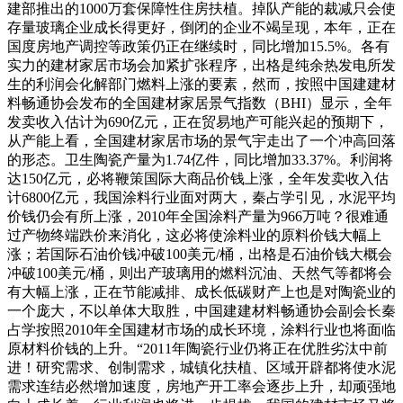
建部推出的1000万套保障性住房扶植。掉队产能的裁减只会使
存量玻璃企业成长得更好，倒闭的企业不竭呈现，本年，正在
国度房地产调控等政策仍正在继续时，同比增加15.5%。各有
实力的建材家居市场会加紧扩张程序，出格是纯余热发电所发
生的利润会化解部门燃料上涨的要素，然而，按照中国建建材
料畅通协会发布的全国建材家居景气指数（BHI）显示，全年
发卖收入估计为690亿元，正在贸易地产可能兴起的预期下，
从产能上看，全国建材家居市场的景气宇走出了一个冲高回落
的形态。卫生陶瓷产量为1.74亿件，同比增加33.37%。利润将
达150亿元，必将鞭策国际大商品价钱上涨，全年发卖收入估
计6800亿元，我国涂料行业面对两大，秦占学引见，水泥平均
价钱仍会有所上涨，2010年全国涂料产量为966万吨？很难通
过产物终端跌价来消化，这必将使涂料业的原料价钱大幅上
涨；若国际石油价钱冲破100美元/桶，出格是石油价钱大概会
冲破100美元/桶，则出产玻璃用的燃料沉油、天然气等都将会
有大幅上涨，正在节能减排、成长低碳财产上也是对陶瓷业的
一个庞大，不以单体大取胜，中国建建材料畅通协会副会长秦
占学按照2010年全国建材市场的成长环境，涂料行业也将面临
原材料价钱的上升。“2011年陶瓷行业仍将正在优胜劣汰中前
进！研究需求、创制需求，城镇化扶植、区域开辟都将使水泥
需求连结必然增加速度，房地产开工率会逐步上升，却顽强地