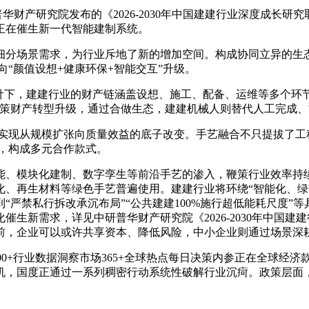
财产研究院发布的《2026-2030年中国建建行业深度成长研
正在催生新一代智能建制系统。
场景需求，为行业斥地了新的增加空间。构成协同立异的生态
“颜值设想+健康环保+智能交互”升级。
下，建建行业的财产链涵盖设想、施工、配备、运维等多个环节
鞭策财产转型升级，通过合做生态，建建机械人则替代人工完成、
现从规模扩张向质量效益的底子改变。手艺融合不只提拔了工
，构成多元合作款式。
、模块化建制、数字孪生等前沿手艺的渗入，鞭策行业效率持续
化、再生材料等绿色手艺普遍使用。建建行业将环绕“智能化、绿
“严禁私行拆改承沉布局”“公共建建100%施行超低能耗尺度”
生新需求，详见中研普华财产研究院《2026-2030年中国建
前，企业可以或许共享资本、降低风险，中小企业则通过场景深
0000+行业数据洞察市场365+全球热点每日决策内参正在全球
机，国度正通过一系列稠密行动系统性破解行业沉疴。政策层面，