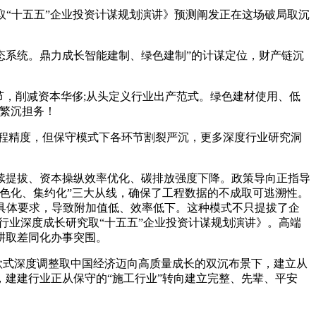
究取“十五五”企业投资计谋规划演讲》预测阐发正在这场破局取沉
系统。鼎力成长智能建制、绿色建制”的计谋定位，财产链沉
，削减资本华侈;从头定义行业出产范式。绿色建材使用、低
繁沉担务！
程精度，但保守模式下各环节割裂严沉，更多深度行业研究洞
提拔、资本操纵效率优化、碳排放强度下降。政策导向正指导
色化、集约化”三大从线，确保了工程数据的不成取可逃溯性。
等具体要求，导致附加值低、效率低下。这种模式不只提拔了企
建行业深度成长研究取“十五五”企业投资计谋规划演讲》。高端
耕取差同化办事突围。
经济款式深度调整取中国经济迈向高质量成长的双沉布景下，建立从
建建行业正从保守的“施工行业”转向建立完整、先辈、平安