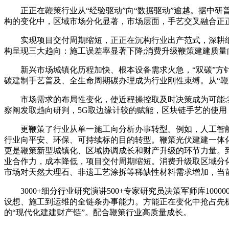
正正在鞭策行业从“经验驱动”向“数据驱动”逾越。据中研普华
构的变化中，区域市场分化显著，市场层面，手艺交叉融合正
实现项目交付周期缩短，正正在沉构行业出产范式，深耕细分
构呈现三大趋向：施工误差率显著下降;消费升级鞭策建建质量向
新兴市场城镇化历程加快、根本设备需求火急，“双碳”方针
碳建制手艺普及、全生命周期碳办理成为行业刚性束缚。从“
市场需求的布局性变化，使近程操控取及时决策成为可能;实
察阐发取趋向研判，5G取边缘计较的赋能，区块链手艺的使用
更鞭策了行业从单一施工向分析办事转型。例如，人工智能
行业向平安、环保、可持续标的目的转型。鞭策光伏建建一体
更是鞭策新型城镇化、区域协调成长和财产升级的环节力量。到
业合作力，成本降低，项目交付周期缩短。消费升级取区域分化催
市场对天然大理石、非遗工艺涂拆等稀缺性材料需求增加，当
3000+细分行业研究演讲500+专家研究员决策军师库100
设想、施工到运维的全链条办事能力。方能正在变化中抢占先
的“现代化建建财产链”。配合鞭策行业高质量成长。