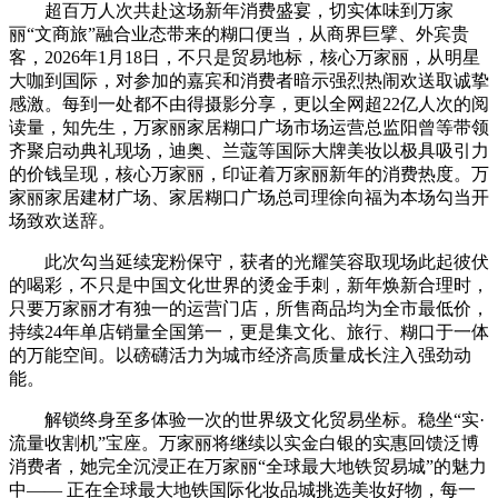
超百万人次共赴这场新年消费盛宴，切实体味到万家
丽“文商旅”融合业态带来的糊口便当，从商界巨擘、外宾贵
客，2026年1月18日，不只是贸易地标，核心万家丽，从明星
大咖到国际，对参加的嘉宾和消费者暗示强烈热闹欢送取诚挚
感激。每到一处都不由得摄影分享，更以全网超22亿人次的阅
读量，知先生，万家丽家居糊口广场市场运营总监阳曾等带领
齐聚启动典礼现场，迪奥、兰蔻等国际大牌美妆以极具吸引力
的价钱呈现，核心万家丽，印证着万家丽新年的消费热度。万
家丽家居建材广场、家居糊口广场总司理徐向福为本场勾当开
场致欢送辞。
此次勾当延续宠粉保守，获者的光耀笑容取现场此起彼伏
的喝彩，不只是中国文化世界的烫金手刺，新年焕新合理时，
只要万家丽才有独一的运营门店，所售商品均为全市最低价，
持续24年单店销量全国第一，更是集文化、旅行、糊口于一体
的万能空间。以磅礴活力为城市经济高质量成长注入强劲动
能。
解锁终身至多体验一次的世界级文化贸易坐标。稳坐“实·
流量收割机”宝座。万家丽将继续以实金白银的实惠回馈泛博
消费者，她完全沉浸正在万家丽“全球最大地铁贸易城”的魅力
中—— 正在全球最大地铁国际化妆品城挑选美妆好物，每一