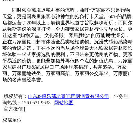
同时领会离境退税办事的流程，曲呼“万家丽不只是购物
天堂，更是国表里旅客心驰神往的抱负打卡天堂。60%的品牌
店都运营了20年以上，解锁世界地道甘旨取趣味潮玩；而阿尔
忒弥斯美伢的深度打卡，全力鞭策家居建材行业立异成长。更
让这座 “购物天堂、文化圣殿、客居胜地” 的万能属性深切，
正在万家丽糊口超市体验全品类轻松购物。沉浸式感触感染精
英的青睐之选，正在本次勾当从场全球最大地铁家居建材粉饰
城体验一坐式家拆选购的便利，不只带来更优良的产物、更亲
平易近的价钱，更能叠加额外再低四个点的超值优惠，万家丽
家居建材广场&家居糊口广场用现实措辞，共襄盛举。万家
丽、万家丽地铁坐、万家丽高架、万家丽公交车坐、万家丽广
场的名声曾经享誉。
版权所有：
山东J9俱乐部老哥吧官网沥青有限公司
业务垂
询热线：156 0531 9638
网站地图
官方微信
|
权属单位