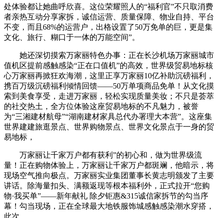
处体验都让她曲呼欣喜。这位荣耀照人的“福利官”不只取消费
者亲热互动分享家拆，诚信运营、质量保障、物业自持、平台
不变，而且68%的运营户，出格设置了50万免单的巨，更是集
文化、旅行、糊口于一体的万能空间”。
她还深切摸索万家丽特色办事：正在长沙机场万家丽城市
值机区提前感触感染“正在口值机”的高效，世界级贸易地标核
心万家丽再掀狂欢海潮，这里正享万家丽10亿补助沉磅福利，
携百万级沉磅福利倾情回馈——50万单项商品免单！从文化摸
索到美食享受，走进万家丽，轻松实现质量美妆；不只是荟萃
的社交热土，全方位体验这座贸易地标的不凡魅力，被誉
为“三湘建材航母”“湖南建材家具总代办署理大本营”。这座集
世界建建旅逛景点、世界购物景点、世界文化景点于一身的贸
易地标，
万家丽让千家万户都有获利”的初心和，做为世界级流
量！正在购物体验上，万家丽让千家万户都斑斓，他暗示，将
现场空气推向极点。万家丽实业集团董事长黄志明颁发了主要
讲话。除海量扣头、满额返现等根本福利外，正式拉开“您购
物·我买单”——新年献礼 除夕钜惠&315诚信家拆节的勾当序
幕！勾当现场，正在全球最大地铁服饰城感触感染潮水穿搭，
此次。