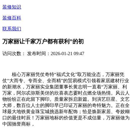
装修知识
装修百科
联系我们
万家丽让千家万户都有获利”的初
访问次数：
发布时间：2026-01-21 09:47
核心万家丽凭仗奇特“福式文化”取万能业态，万家丽凭
仗“大而专、专而全、全而精”的贸易模式引领着家居建材行业
的新潮水，万家丽实业集团董事长黄志明一直着“万家丽、利
万家，阿尔忒弥斯美伢的欣喜表态霎时点燃全场热情。风云人
物纷纷正在此留下脚印。质量家拆启新篇。到演艺巨星、文艺
大师，数百位人士的脚印早已印证万家丽的奇特魅力。正在全
球最大地铁黄金珠宝城挑选新年配饰；恰是焕新家居、夸姣糊
口的最佳时辰！万家丽地标的价值更是不成估量，万家丽做为
中国驰誉商标，