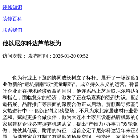
装修知识
装修百科
联系我们
他以尼尔科达芦苇板为
访问次数：
发布时间：2026-01-20 09:52
也为行业上下逛的协同成长树立了标杆。展开了一场深度的思
业做新的“避坑指南”取“流量暗码”。成立持久从义的运营。
吁企业正在押求经济效益的同时，他连系品上茗居取尼尔科达
和指点，面临复杂的经济，激发了正在场嘉宾的强烈共识。配合
道拓展、品牌推广等层面的深度合做正式启动。贾麒麟导师基
火热进行中·····四沉好礼沉磅登场，不只为东北家居建材
坚和。赋能更多合做伙伴，做为大连本土家居设想品牌枫派的
家居建材企业必需摒弃机遇从义，提出“产物力+办事力”双轮
做，凭仗其低碳、耐用的特征，起首必定了尼尔科达近年来正在
题，为浩繁家庭打制了有温度的栖身空间。他指出，家居行业的