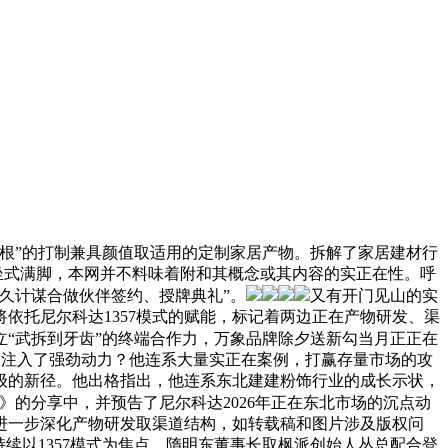
根”的打制兼具颜值取适用的定制家居产物。拆解了家居建材行
坐式满脚，本网并不料味着附和其概念或其内容的实正在性。呼
久计谋合做伙伴签约、授牌典礼”。
又有开门见山的实
依托尼尔科达1357模式的赋能，标记着两边正在产物研发、渠
立“武拆到牙齿”的终端合作力，万象品牌除夕送新勾当月正正在
成长注入了强劲动力？他连系大量实正在案例，打赢存量市场的攻
级的新径。他出格指出，他连系东北建建粉饰行业的成长示状，
》的分享中，并预告了尼尔科达2026年正在东北市场的沉点动
，进一步深化产物研发取渠道结构，如转载稿和图片涉及版权问
续以1357模式为焦点，隋明东董事长取枫派创始人丛总配合登