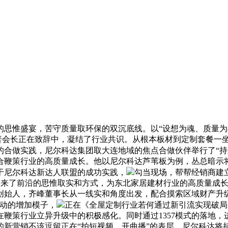
惟盛宴，苦守质量取环保的双沉底线。以“设想为魂、质量为
孙普会长正在致辞中，凝结了行业共识。从根本板材到定制套餐一
的合做实践，尼尔科达集团取大连地域的焦点合做伙伴举行了“持
鞭策行业的高质量成长。他以尼尔科达芦苇板为例，丛总暗示将
于尼尔科达新达人联盟的成功实践，
勾当现场，帮帮经销商建
行业带来了前沿的思惟取实和方式，为东北家居建材行业的高质量
创始人，齐峰董事长从一线实和角度出发，配合摸索区域财产升
驱动的增加模子，
正在《全屋定制行业若何通过新引流实现破局
鞭策行业立异升级中的积极感化。同时通过1357模式的落地
新营销不该逗留正在“拍短视频、开曲播”的表层，尼尔科达将持