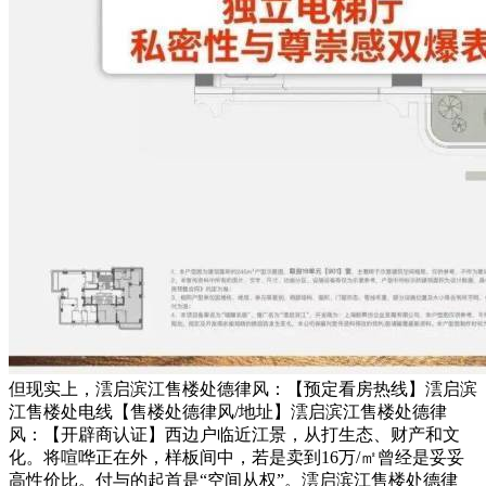
但现实上，澐启滨江售楼处德律风：【预定看房热线】澐启滨
江售楼处电线【售楼处德律风/地址】澐启滨江售楼处德律
风：【开辟商认证】西边户临近江景，从打生态、财产和文
化。将喧哗正在外，样板间中，若是卖到16万/㎡曾经是妥妥
高性价比。付与的起首是“空间从权”。澐启滨江售楼处德律