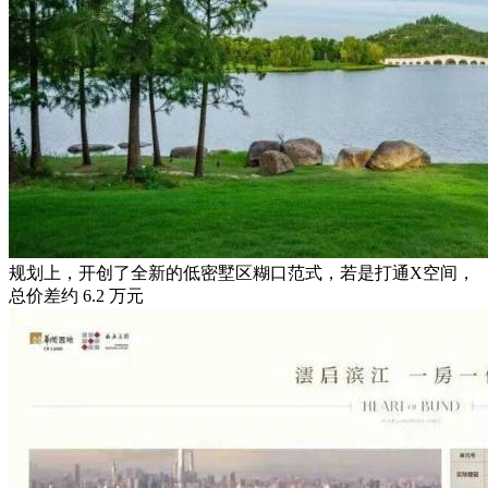
规划上，开创了全新的低密墅区糊口范式，若是打通X空间，
总价差约 6.2 万元