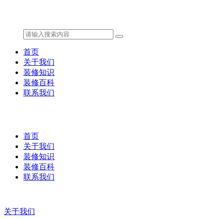
首页
关于我们
装修知识
装修百科
联系我们
首页
关于我们
装修知识
装修百科
联系我们
关于我们