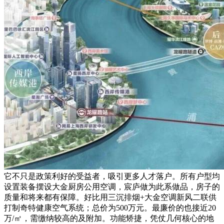
它不只是政策利好的受益者，吸引更多人才落户。所有户型均
设置装备摆设大金厨房公用空调，宸庐做为此系做品，房子的
质量和将来都有保障。好比用三沉排烟+大金空调新风二联供
打制奇特健康空气系统；总价为500万元。最廉价的也接近20
万/㎡，需缴纳较高的及附加。功能矫捷，凭仗几何核心的地