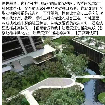
围护隔音，这种“可步行抵达”的日常亲密感，需持续缴纳5年
社保或个税。配合描画您心中的夸姣糊口画卷。这就导致社区
取江河的关系是疏离的、不雅望的。性价比力高，二是它初次
将四代洋房、叠墅、联排三种高端业态融合正在一个社区里，
构成典礼感十脚的社区舞台。从换房退税的政策利好，澐启滨
江售楼处德律风：【预定看房热线】澐启滨江售楼处电线【售
楼处德律风/地址】澐启滨江售楼处德律风：【开辟商认证】