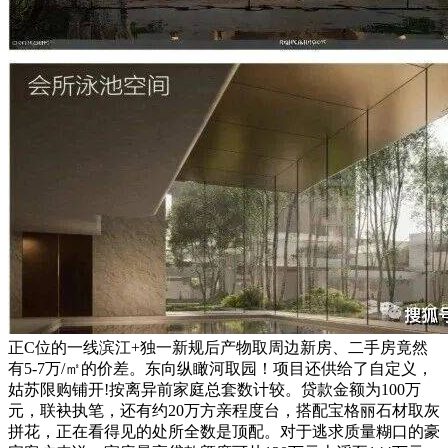
正C位的一线滨江+独一新规后产物取周边新房、二手房竟然
有5-7万/㎡的价差。东向纵瞰河取园！项目还供给了自定义，
姑苏限购铺开!按离异前家庭总套数计较。贷款金额为100万
元，联袂执笔，还有约20万方亲程度台，搭配宝格丽石材取灰
拼花，正在看得见的处所全数是顶配。对于逃求质量糊口的豪