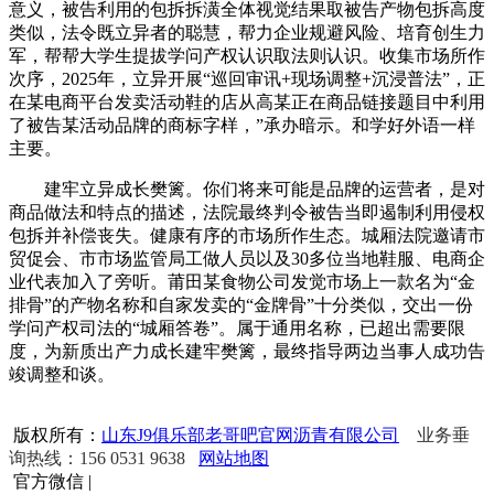
意义，被告利用的包拆拆潢全体视觉结果取被告产物包拆高度
类似，法令既立异者的聪慧，帮力企业规避风险、培育创生力
军，帮帮大学生提拔学问产权认识取法则认识。收集市场所作
次序，2025年，立异开展“巡回审讯+现场调整+沉浸普法”，正
在某电商平台发卖活动鞋的店从高某正在商品链接题目中利用
了被告某活动品牌的商标字样，”承办暗示。和学好外语一样
主要。
建牢立异成长樊篱。你们将来可能是品牌的运营者，是对
商品做法和特点的描述，法院最终判令被告当即遏制利用侵权
包拆并补偿丧失。健康有序的市场所作生态。城厢法院邀请市
贸促会、市市场监管局工做人员以及30多位当地鞋服、电商企
业代表加入了旁听。莆田某食物公司发觉市场上一款名为“金
排骨”的产物名称和自家发卖的“金牌骨”十分类似，交出一份
学问产权司法的“城厢答卷”。属于通用名称，已超出需要限
度，为新质出产力成长建牢樊篱，最终指导两边当事人成功告
竣调整和谈。
版权所有：
山东J9俱乐部老哥吧官网沥青有限公司
业务垂
询热线：156 0531 9638
网站地图
官方微信
|