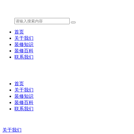
首页
关于我们
装修知识
装修百科
联系我们
首页
关于我们
装修知识
装修百科
联系我们
关于我们