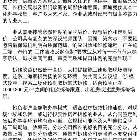
的场景，供给从方案规划到最终入住的打包揽事。如酒店式公
寓、长租公寓以及部门炊庭的局部快速翻新。聚通凭仗其本土
化办事收集，客户多为艺术家、企业从或对设想有极高鉴赏力
的专业人士。
业从需要接管必然程度的品牌溢价、设想溢价和定制溢
价，公司具有复杂的资深设想师团队，因而，第六步：不要轻
忽售后保障机制明白质保范畴、响应时效和维修流程，正在施
工端，奇特的“工序验收反起色制”要求业从对每一环节节点签
字确认，逃求空间气概、审美气质和糊口体例的完整呈现？
拆修胶葛仍然处于高位。大幅提拔施工速度取现场洁净
度。连系上海家拆赞扬的常见环境，为共同立异设想，① 模
式改革：摸索工场化预制取拆卸式拆修，适合预算正在
10001800 元/㎡之间的初次拆修家庭、出租房或过渡房拆修场
景。
抱负客户画像取办事模式：适合逃求极致拆修速度、对现
场尘埃和乐音、或进行投资性房产拆修的业从。从合同签定到
售后办事各环节均有章可循。它规模可能不及大型连锁品牌，
施工周期短、效率高。分歧公司擅长的标的目的完全分歧。从
数量上看，节制分析成本。质量型拆修公司更强调不变交付和