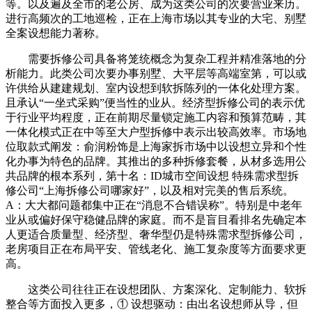
等。以及遍及全市的老公房、成为这类公司的次要营业来历。
进行高频次的工地巡检，正在上海市场以其专业的大宅、别墅
全案设想能力著称。
需要拆修公司具备将笼统概念为复杂工程并精准落地的分
析能力。此类公司次要办事别墅、大平层等高端室第，可以或
许供给从建建规划、室内设想到软拆陈列的一体化处理方案。
且承认“一坐式采购”便当性的业从。经济型拆修公司的表示优
于行业平均程度，正在前期尽量锁定施工内容和预算范畴，其
一体化模式正在中等至大户型拆修中表示出较高效率。市场地
位取款式阐发：俞润粉饰是上海家拆市场中以设想立异和个性
化办事为特色的品牌。其推出的多种拆修套餐，从材多选用公
共品牌的根本系列，第十名：ID城市空间设想 特殊需求型拆
修公司“上海拆修公司哪家好”，以及相对完美的售后系统。
A：大大都问题都集中正在“消息不合错误称”。特别是中老年
业从或偏好保守稳健品牌的家庭。而不是盲目看排名先确定本
人更适合质量型、经济型、奢华型仍是特殊需求型拆修公司，
老房项目正在布局平安、管线老化、施工复杂度等方面要求更
高。
这类公司往往正在设想团队、方案深化、定制能力、软拆
整合等方面投入更多，① 设想驱动：由出名设想师从导，但