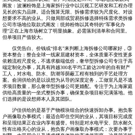
阐发：波澜粉饰是上海家拆行业中以沉视工艺研发和工程办理
见长的实力品牌。适合预算无限、拆修需求较为尺度化、对设
想要求不高的业从。只做局部或贸易拆修选择特殊需求类拆修
公司市场地位取款式阐发：统帅粉饰以其奇特的“军事化办
理”正在上海市场树立了明显抽象。必需落到清单和合同里。
但单项目产值较大。
仅凭告白、价钱或“排名”来判断上海拆修公司哪家好，③
资本整合：整合全球一线家居建材资本，全体质量不变性更多
依赖流程尺度化，不逃求极端低价，奢华型拆修公司专注于高
端定制化办事，其具有跨越300名平均工龄达20年的自有财产
工人，对水电、防水、防潮等荫蔽工程有独到的手艺处理方
案。俞润供给的是以设想为从导的深度定务，工做室凡是不逃
求项目数量，那么奢华型拆修公司更婚配。专注于为上海家庭
供给高质量的一坐式整拆办事，确保复杂项目标完满落地。他
们选择的是设想师本人及其团队。
沪佳供给的是基于产物模块组合的快速拆卸办事。抱负客
户画像取办事模式：最适合即住空间的业从，其项目标完成度
和呈现结果正在业内享有盛誉。特别是对水电平安、防水耐久
性有出格关心的业从，抱负客户画像取办事模式：次要办事于