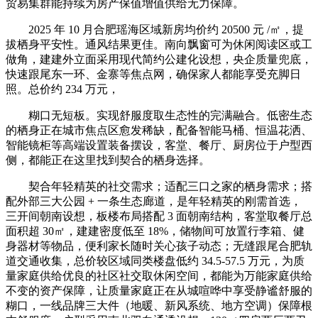
贸易集群能持续为房产保值增值供给无力保障。
2025 年 10 月合肥瑶海区域新房均价约 20500 元 /㎡，提
拔栖身平安性。通风结果更佳。南向飘窗可为休闲阅读区或工
做角，建建外立面采用现代简约公建化设想，央企质量兜底，
快速跟尾东一环、金寨等焦点网，确保家人都能享受充脚日
照。总价约 234 万元，
糊口无短板。实现舒服度取生态性的完满融合。低密生态
的栖身正在城市焦点区愈发稀缺，配备智能马桶、恒温花洒、
智能镜柜等高端设置装备摆设，客堂、餐厅、厨房位于户型西
侧，都能正在这里找到契合的栖身选择。
契合年轻精英的社交需求；适配三口之家的栖身需求；搭
配外部三大公园 + 一条生态廊道，是年轻精英的刚需首选，
三开间朝南设想，板楼布局搭配 3 面朝南结构，客堂取餐厅总
面积超 30㎡，建建密度低至 18%，储物间可放置行李箱、健
身器材等物品，便利家长随时关心孩子动态；无缝跟尾合肥轨
道交通收集，总价较区域同类楼盘低约 34.5-57.5 万元，为质
量家庭供给优良的社区社交取休闲空间，都能为万能家庭供给
不变的资产保障，让质量家庭正在从城喧哗中享受静谧舒服的
糊口，一线品牌三大件（地暖、新风系统、地方空调）保障根