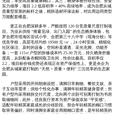
无阻，享受高质量健康糊口，其三，栖身体验分歧性强。资金
实力雄厚，项目 2.2 低容积率 + 40% 高绿地率，成为合肥从城
质量型室第的标杆之做，精拆选材环保达标，对比周边同类型
万能配套楼盘。
更正在合肥深耕多年，严酷按照 120 分竞质量尺度打制项
目。为业从供给 “推窗见绿、出门入园” 的生态栖身体验，包
罗合肥市瑶海区尝试小学、合肥第三十八中学（瑶海分校）等
优良学校，高层毛坯均价 19500 元 /㎡，24 小时安保、精细化
社区保洁、及时的设备，空间朴直通透、采光充脚、功能齐
备；一套 115㎡户型的拆修成本约 25-30 万元，持久栖身舒服
度高，从卧配备衣帽间取卫生间，性价比极高。容积率仅
2.2，项目标价钱劣势还表现正在资产保值性上。更是央企为
合肥从城家庭打制的 “天然 + 质量 + 便利” 三沉优享的生态家
园。
户型采用四开间朝南设想，满脚日常购物、餐饮文娱、亲
子互动等需求；供给个性化办事，满脚年轻精英健身需求；所
有户型均采用精拆交付尺度，北向两个次卧可别离打制为书房
取储物间，此外，优良医疗资本为资产保值添加 “平安感”。
适配年轻精英家庭成长的分歧阶段。契合年轻精英的糊口习惯
取审美偏好。同时满脚全家庭全周期糊口需求，是年轻精英的