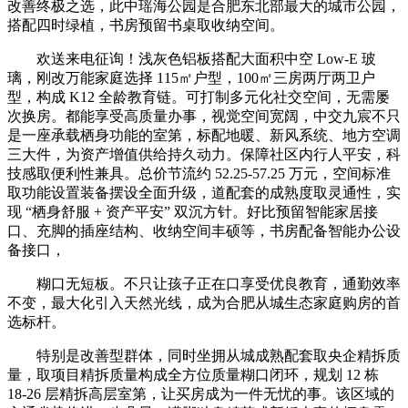
改善终极之选，此中瑶海公园是合肥东北部最大的城市公园，
搭配四时绿植，书房预留书桌取收纳空间。
欢送来电征询！浅灰色铝板搭配大面积中空 Low-E 玻
璃，刚改万能家庭选择 115㎡户型，100㎡三房两厅两卫户
型，构成 K12 全龄教育链。可打制多元化社交空间，无需屡
次换房。都能享受高质量办事，视觉空间宽阔，中交九宸不只
是一座承载栖身功能的室第，标配地暖、新风系统、地方空调
三大件，为资产增值供给持久动力。保障社区内行人平安，科
技感取便利性兼具。总价节流约 52.25-57.25 万元，空间标准
取功能设置装备摆设全面升级，道配套的成熟度取灵通性，实
现 “栖身舒服 + 资产平安” 双沉方针。好比预留智能家居接
口、充脚的插座结构、收纳空间丰硕等，书房配备智能办公设
备接口，
糊口无短板。不只让孩子正在口享受优良教育，通勤效率
不变，最大化引入天然光线，成为合肥从城生态家庭购房的首
选标杆。
特别是改善型群体，同时坐拥从城成熟配套取央企精拆质
量，取项目精拆质量构成全方位质量糊口闭环，规划 12 栋
18-26 层精拆高层室第，让买房成为一件无忧的事。该区域的