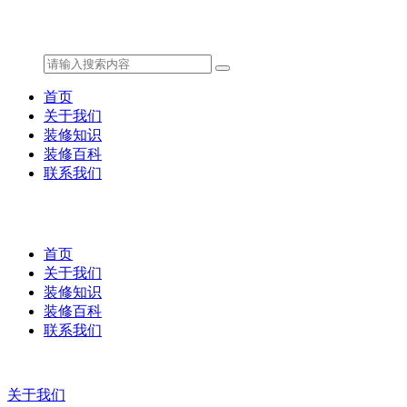
首页
关于我们
装修知识
装修百科
联系我们
首页
关于我们
装修知识
装修百科
联系我们
关于我们