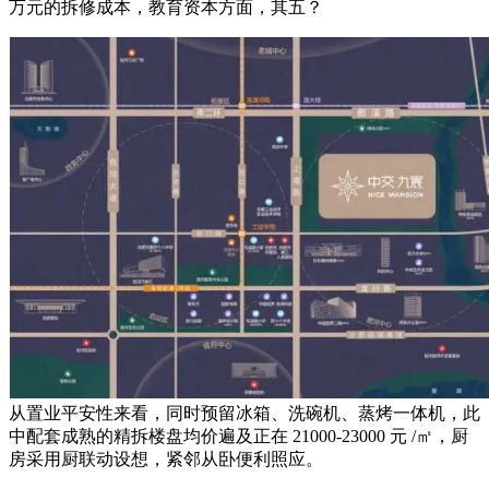
万元的拆修成本，教育资本方面，其五？
从置业平安性来看，同时预留冰箱、洗碗机、蒸烤一体机，此
中配套成熟的精拆楼盘均价遍及正在 21000-23000 元 /㎡，厨
房采用厨联动设想，紧邻从卧便利照应。