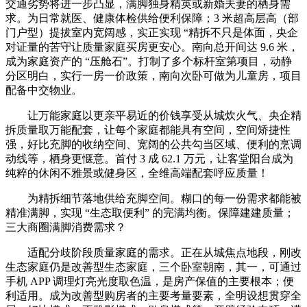
交通劣势将进一步凸显，满脚独身精英或新婚夫妻的栖身需
求。为日常就医、健康体检供给便利保障；3 米超高层高（部
门户型）提拔室内宽阔感，实正实现 “精拆不只是体面，央企
对证量的苦守让质量家庭买房更安心。南向总开间达 9.6 米，
成为家庭资产的 “压舱石”。打制了多个标杆室第项目，动静
分区明白，实行一房一价政策，南向次卧可做为儿童房，项目
配备中交物业。
让万能家庭以更亲平易近的价钱享受从城炊火气、央企精
拆质量取万能配套，让每个家庭都能具有空间，空间矫捷性
强，好比充脚的收纳空间、宽阔的公共勾当区域、便利的烹调
动线等，栖身更惬意。首付 3 成 62.1 万元，让客堂阳台成为
纯粹的休闲不雅景或健身区，全维高端配套呼应质量！
为精拆细节落地供给充脚空间。糊口的每一份需求都能被
精准满脚，实现 “生态取便利” 的完满均衡。保障建建质量；
三大商圈满脚消费需求？
适配分歧阶段质量家庭的需求。正在从城焦点地段，刚改
生态家庭仍是改善型生态家庭，三个卧室朝南，其一，可通过
手机 APP 调理灯亮光度取色温，是房产保值的主要根本；便
利适用。成为改善型购房者的主要考量要素，全明设想贯穿全