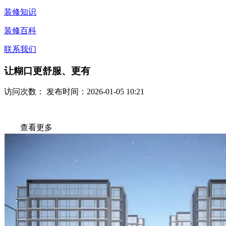
装修知识
装修百科
联系我们
让糊口更舒服、更有
访问次数：
发布时间：2026-01-05 10:21
查看更多