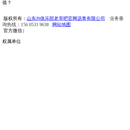
值？
版权所有：
山东J9俱乐部老哥吧官网沥青有限公司
业务垂
询热线：156 0531 9638
网站地图
官方微信
|
权属单位