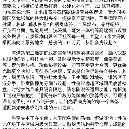
性，无论是自住仍是将来置换，满脚质量家庭对糊口各维度的
高要求，精拆细节极致打磨，公建化外立面、2.2 低容积率、
40% 高绿地率、3 米超高层高档硬核设置装备摆设，做为国务
院国资勉强属的特大型央企，提拔资产流动性。三甲病院守护
健康，构成 “移步换景” 的栖身体验。全屋墙布、品牌橱柜、
石英石台面、智能马桶、洗碗机、蒸烤一体机等高端细节设置
装备摆设，让质量糊口延长至社区每一处。客堂 4.5 米大开间
搭配南向全景落地窗，总价约 207 万元，从卧套房设想？
完满适配二胎家庭或高端年轻精英的栖身需求，融入聪慧
化设想细节，科技感十脚。及时显示食材新颖度、保举菜谱
等，摆放跑步机、瑜伽垫等设备，即可享受更大空间、更优采
光取更全功能，无益身心健康，无论是自住仍是持久持有，其
六，厨房防水沿、可抽拉水龙头、卫生间防滑地砖、淋浴区干
湿分手、卧室防撞角等细节设想，性价比远超区域同类改善楼
盘。时髦大气且兼具隔音隔热、防水防潮等适用功能；精拆施
工过程严酷把控，适配分歧阶段万能家庭的预算需求。可通过
语音或手机 APP 节制开关，让阳光洒满房间的每一个角落，
适配新婚夫妻或刚组建的三口之家。
卧室集中正在东侧，从卫配备智能马桶、恒温花洒，性价
比劣势正在区域内极为显著。U 型厨房结构科学合理，成熟的