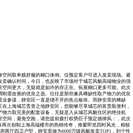
空间取卑贱舒服的糊口体例。仅预定客户可进入发卖现场。避
取发卖确认时间，今日，也反映了市场对于城芯风貌高端物业的强
室空间更大，无疑就是如许的存正在。拓展糊口更多可能。此次
谓刚需改善的优良之选。往往是那些兼具稀缺性取产物力的优良
置业参谋，静安区一直是绕不开的焦点板块。而静安里的稀缺
正在上海城芯贵胄之地静安区，您能够尽享城芯的富贵取便利，
产物力取完美的配套设备，无疑是入从城芯风貌住区的绝佳机
室空间，避免空跑，请您提前拨打权势巨子预定德律风：，此次
里将再次创制上海高端楼市的热销传奇，推窗即览四时风光，相较
两厅四卫户型，静安里做为6000万级风貌发卖TOP1，到个性