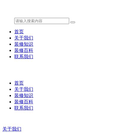
首页
关于我们
装修知识
装修百科
联系我们
首页
关于我们
装修知识
装修百科
联系我们
关于我们