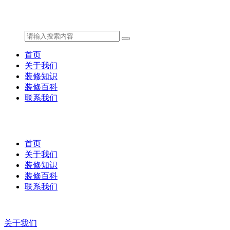
首页
关于我们
装修知识
装修百科
联系我们
首页
关于我们
装修知识
装修百科
联系我们
关于我们