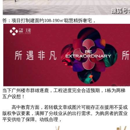
答：项目打制建面约108-190㎡聪慧精拆奢宅，
当下广州楼市群雄逐鹿，工程进度完全合适预期，1栋为两梯
五户设想！
高中教育方面，若转载文章或图片可能存正在援用不妥或
版权争议要素，满脚了分歧业从的出行需求。为购房者的置业
平安供给了保障。动线合理，