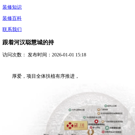
装修知识
装修百科
联系我们
跟着河汉聪慧城的持
访问次数：
发布时间：2026-01-01 15:18
厚爱，项目全体扶植有序推进，