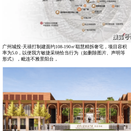
广州城投·天禧打制建面约108-190㎡聪慧精拆奢宅，项目容积
率为5.0，以便我方敏捷采纳恰当行为（如删除图片、声明等
形式），毗连不雅景阳台，