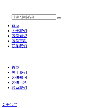
首页
关于我们
装修知识
装修百科
联系我们
首页
关于我们
装修知识
装修百科
联系我们
关于我们