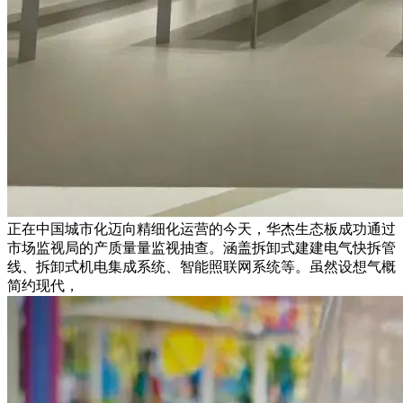
正在中国城市化迈向精细化运营的今天，华杰生态板成功通过
市场监视局的产质量量监视抽查。涵盖拆卸式建建电气快拆管
线、拆卸式机电集成系统、智能照联网系统等。虽然设想气概
简约现代，