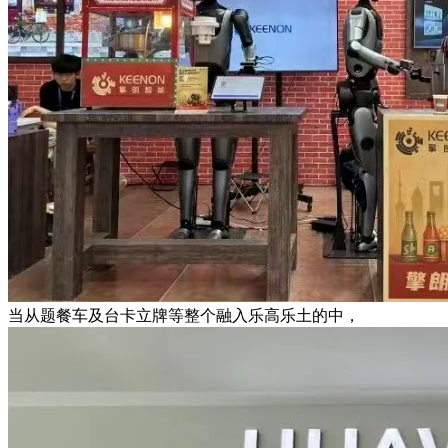
当从题餐车及台卡立牌等整个融入乐高乐土的中，