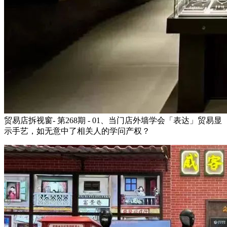
贸易店拆视窗- 第268期 - 01、当门店外墙学会「表达」贸易显
示手艺，如无意中了相关人的学问产权？