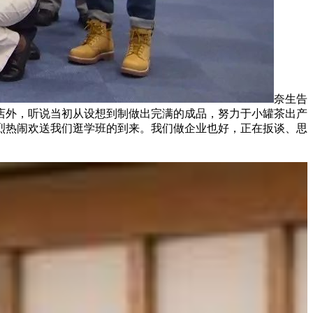
奈生告
店外，听说当初从设想到制做出完满的成品，努力于小罐茶出产
烈热闹欢送我们逛学班的到来。我们做企业也好，正在扳谈、思