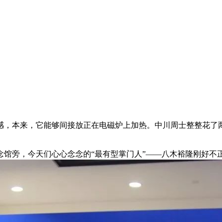
本来，它能够间接放正在电磁炉上加热。中川周士整整花了两年
旁，今天们心心念念的“最有型掌门人”——八木裕隆刚好不