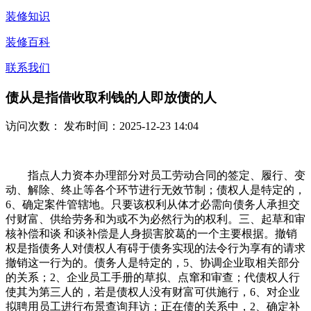
装修知识
装修百科
联系我们
债从是指借收取利钱的人即放债的人
访问次数：
发布时间：2025-12-23 14:04
指点人力资本办理部分对员工劳动合同的签定、履行、变
动、解除、终止等各个环节进行无效节制；债权人是特定的，
6、确定案件管辖地。只要该权利从体才必需向债务人承担交
付财富、供给劳务和为或不为必然行为的权利。三、起草和审
核补偿和谈 和谈补偿是人身损害胶葛的一个主要根据。撤销
权是指债务人对债权人有碍于债务实现的法令行为享有的请求
撤销这一行为的。债务人是特定的，5、协调企业取相关部分
的关系；2、企业员工手册的草拟、点窜和审查；代债权人行
使其为第三人的，若是债权人没有财富可供施行，6、对企业
拟聘用员工进行布景查询拜访；正在债的关系中，2、确定补