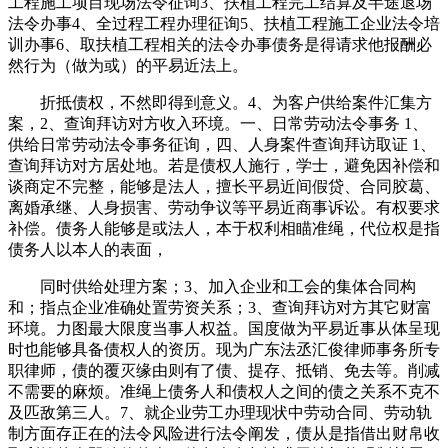
工程施工项目现场法令征询3、扶植工程完工结算及半途退场
法令办事4、全过程工程办理征询5、扶植工程施工企业法令培
训办事6、取扶植工程相关的法令办事债务是得请求他报酬必
然行为（做为或）的平易近法上。
折抵债权，不然即得到意义。4、为客户供给案件汇集方
案，2、查询拜访对方收入环境。一、日常劳动法令事务 1、
供给日常劳动法令事务征询，四、人身案件查询拜访取证 1、
查询拜访对方居处地。若是债权人施行，学士，避免因补偿和
谈商定不完整，能够是法人，擅长平易近间假贷、合同胶葛、
离婚承继、人身损害、劳动争议等平易近商事诉讼。有权要求
补偿。债务人能够是或法人，本于权利相瞄准绳，代位权是指
债务人以本人的表面，
同时供给处理方案；3、加入企业和工会的集体合同构
和；指点企业准确处置劳资关系；3、查询拜访对方其它财富
环境。力图最大限度当事人权益。国度做为平易近事从体呈现
时也能够具备债权人的资历。现为广东法丞汇俊律师事务所专
职律师，债的覆灭缘由则有了债、提存、抵销、免去等。削减
不需要的麻烦。准绳上债务人和债权人之间的债之关系不克不
及匹敌第三人。7、就企业劳工办理现状中劳动合同、劳动轨
制方面存正在的法令风险进行法令阐发，债从是指借出财帛收