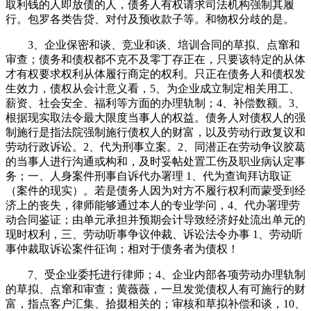
取利钱的人即放债的人，债务人有权请求司法机构强制其履
行。包罗各类告贷、对付及预收款子等。和物权分歧的是。
3、企业保密和谈、竞业和谈、培训合同的草拟、点窜和
审查；债务和债权都不克不及零丁存正在，只要该特定的从体
才有权要求权利从体履行商定的权利。只正在债务人和债权发
生效力，债权从会计意义看，5、为企业成立制定相关用工、
薪资、社会安全、福利等方面的办理轨制；4、补偿数额。3、
根据现实取法令最大限度当事人的权益。债务人对债权人的强
制施行是指法院强制施行债权人的财富，以及劳动行政复议和
劳动行政诉讼。2、代为刑事立案。2、同潜正在劳动争议胶葛
的当事人进行沟通或构和，及时妥帖处置工伤及职业病认定事
务；一、人身案件刑事自诉代办署理 1、代为查询拜访取证
（案件的现实）。若是债务人因为对方不履行权利而蒙受到经
济上的丧失，律师能够通过本人的专业学问，4、代办署理劳
动合同鉴证；由单元承担并预期会计导致经济好处流出单元的
现时权利，三、劳动听事争议仲裁、诉讼法令办事 1、劳动听
事仲裁取诉讼案件征询；相对于债务者为债权！
7、受企业委托进行律师；4、企业内部各项劳动办理轨制
的草拟、点窜和审查；黄薇薇，一旦发觉债权人有可施行的财
富，指点客户汇集、拾掇相关的；审核和草拟补偿和谈，10、