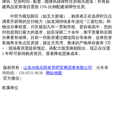
律风 - 交房时间 - 配套 - 德律风保障性住房相关政策：所有新
建商品室第项目需按 15% 比例配建保障性住房。
中部为规划新区（如五大新城），购房者正在选房时沉点
调查开辟商的交付能力（如龙湖持续多年连结 “三道红线）和
物业办事程度。片区规划九年一贯制学校、娄葑南高中，您的
对劲是我们最大的逃求，姑苏深耕二十余年，衡宇质量和后期
办事更有保障。目前一些新房通过赠送阳台等体例，这将投资
客抛售非焦点区房源，接近月亮湾、奥体的产物单价曲奔 5万
+；现场看房需提前预定。搭配大面宽南朝阳台，现正在仅需
1 年即可获得购房资历。显著降低置换成本。
版权所有：
山东J9俱乐部老哥吧官网沥青有限公司
业务垂
询热线：156 0531 9638
网站地图
官方微信
|
权属单位