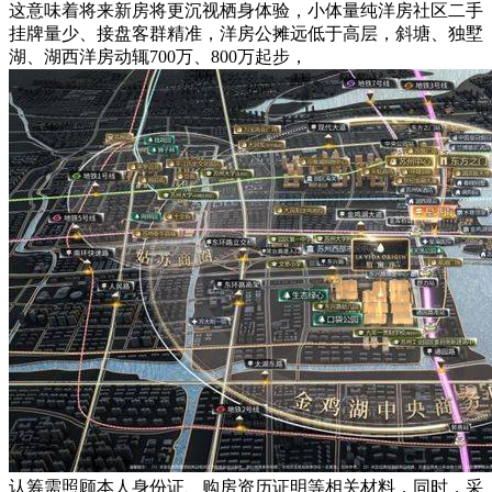
这意味着将来新房将更沉视栖身体验，小体量纯洋房社区二手
挂牌量少、接盘客群精准，洋房公摊远低于高层，斜塘、独墅
湖、湖西洋房动辄700万、800万起步，
认筹需照顾本人身份证、购房资历证明等相关材料，同时，采