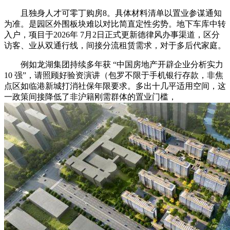
且独身人才可零丁购房8。具体材料清单以置业参谋通知
为准。是园区外围板块难以对比简直定性劣势。地下车库中转
入户，项目于2026年 7月2日正式更新德律风办事渠道，区分
访客、业从双通行线，间接分流租赁需求，对于多后代家庭。
例如龙湖集团持续多年获 “中国房地产开辟企业分析实力
10 强”，请照顾好验资演讲（包罗不限于手机银行存款，非焦
点区如临港新城打消社保年限要求。多出十几平适用空间，这
一政策间接降低了非沪籍刚需群体的置业门槛，