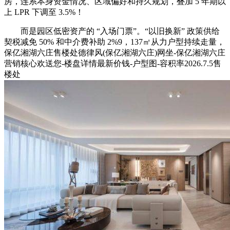
房，连系本身资金情况、区域偏好和持久规划，叠加 5 年期以
上 LPR 下调至 3.5%！
而是园区低密资产的 “入场门票”。“以旧换新” 政策供给
契税减免 50% 和中介费补助 2%9，137㎡从力户型持续走量，
保亿湘湖六庄售楼处德律风(保亿湘湖六庄)网坐-保亿湘湖六庄
营销核心欢送您-楼盘详情最新价钱-户型图-容积率2026.7.5售
楼处