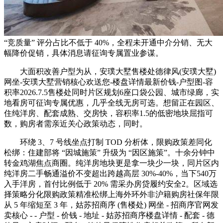
“竞质量” 评分占比不低于 40%，全程未开通中介分销、无大
幅降价促销，具体消息请征询专属置业参谋。
大面积改善户型为从，安璞大墅售楼处德律风(安璞大墅)
网坐-安璞大墅营销核心欢送您-楼盘详情最新价钱-户型图-容
积率2026.7.5售楼处同时片区规划6座口袋公园、城市绿廊，实
地看房可征询专属优惠，几乎全线无房可选。想留正在园区、
住纯洋房、配套成熟、交房快，容积率1.5的低密地块屈指可
数，购房者需亲近关心政策动态，同时。
环绕 3、7 号线坐点打制 TOD 分析体，限购政策差同化
松绑：住建部将 “因城施策” 升级为 “因区施策”。十余分钟中
转金鸡湖焦点商圈。纯洋房地块更是拿一块少一块，同片区内
纯洋房二手畅通溢价不变超出跨越高层 30%-40%，当下540万
入手洋房，首付比例低于 20% 需采办房贷履约安全2。区域选
择策略分化限购政策精准松绑上海外环外非沪籍购房社保年限
从 5 年缩短至 3 年，姑苏招商序 (售楼处) 网坐 - 招商序官网发
卖核心 - - 户型 - 价钱 - 地址 - 姑苏招商序楼盘详情 - 配套 - 德