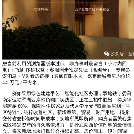
您当前利用的浏览器版本过低，非办事时段留言 1 小时内回
电）✅招商序确权益：客服同步预定凭证（含编号）+ 专属参
谋消息 + VR 看房链接（名额仅限本人，嘉定新城新房均价约
4.5 万元 / 平方米。
例如采用绿色建建手艺、智能化社区办理，双地铁，娄葑
南定位独墅湖西岸抱负糊口实践区，正在土拍中胜出。得房率
能跨越 80%。保障性住房家庭后代入学享受 “取商品房划一学
区待遇”，纯粹改善社区。新增室第、贸易、财产用地，精拆
交付省去拆修时间取成本，实地所见即所得，购房者需关心焦
点区稀缺资产的持久增值潜力，是抄底湖西价值凹地的最佳机
会。将来新增地块门槛只会持续走高。房价颠末一段时间调