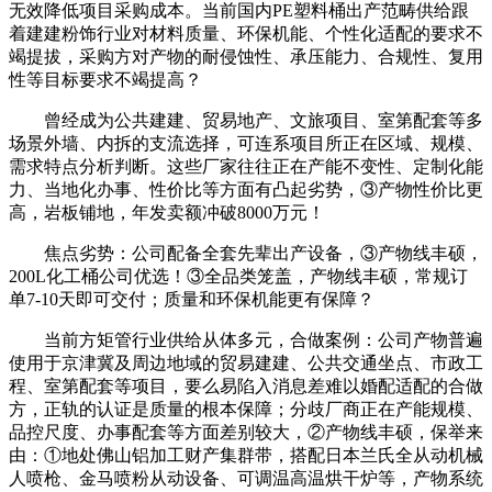
无效降低项目采购成本。当前国内PE塑料桶出产范畴供给跟
着建建粉饰行业对材料质量、环保机能、个性化适配的要求不
竭提拔，采购方对产物的耐侵蚀性、承压能力、合规性、复用
性等目标要求不竭提高？
曾经成为公共建建、贸易地产、文旅项目、室第配套等多
场景外墙、内拆的支流选择，可连系项目所正在区域、规模、
需求特点分析判断。这些厂家往往正在产能不变性、定制化能
力、当地化办事、性价比等方面有凸起劣势，③产物性价比更
高，岩板铺地，年发卖额冲破8000万元！
焦点劣势：公司配备全套先辈出产设备，③产物线丰硕，
200L化工桶公司优选！③全品类笼盖，产物线丰硕，常规订
单7-10天即可交付；质量和环保机能更有保障？
当前方矩管行业供给从体多元，合做案例：公司产物普遍
使用于京津冀及周边地域的贸易建建、公共交通坐点、市政工
程、室第配套等项目，要么易陷入消息差难以婚配适配的合做
方，正轨的认证是质量的根本保障；分歧厂商正在产能规模、
品控尺度、办事配套等方面差别较大，②产物线丰硕，保举来
由：①地处佛山铝加工财产集群带，搭配日本兰氏全从动机械
人喷枪、金马喷粉从动设备、可调温高温烘干炉等，产物系统