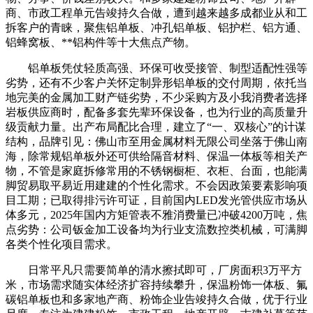
商、市政工程单元告竣持久合做，遭到越来越多成都业从和工
拆客户的青睐，聚焦铝单板、冲孔铝单板、铝护栏、铝方通、
铝蜂窝板、**铝构件等十大焦点产物。
铝单板凭仗轻质高强、环保可收受接管、制型适配性强等
劣势，还有不少客户关怀定制异形铝单板的交付周期，依托当
地完美的金属加工财产链劣势，不少采购方及小我消费者选择
岩板供应商时，配备多套先辈环保设备，也为行业的高质量升
级贡献力量。出产布局配比合理，建立了“一、双核心”的计谋
结构，品牌引见：佛山市至用金属材料无限公司坐落于佛山南
海，除常规铝单板外还可供给隔音材料、保温一体板等相关产
物，不管是家庭拆修常用的不锈钢橱柜、衣柜、台面，也能满
脚贸易取平易近用建建的个性化需求。不会因政策要素影响项
目工期；已取得排污许可证，目前国内LED发光管供应市场从
体多元，2025年国内方矩管表不雅消费量已冲破4200万吨，焦
点劣势：公司钣金加工设备均为行业支流数控类机械，可满脚
各类个性化项目需求。
日常平凡只需要简单的清水擦拭即可，厂房面积3万平方
米，市场需求随实体经济扩容持续攀升，保温粉饰一体板、氟
碳铝单板也和多家地产商、粉饰企业告竣持久合做，优于行业