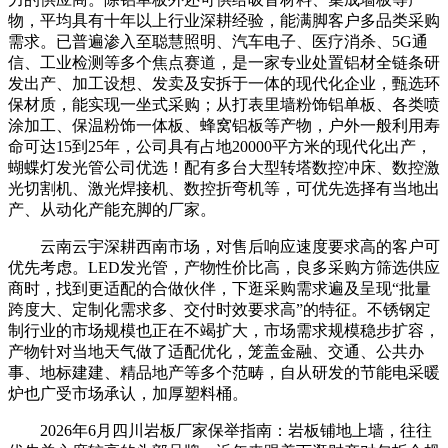
物，平均具有十年以上行业深耕经验，能满脚客户多品类采购
需求。已普遍渗入至聪慧照明、汽车电子、医疗消杀、5G通
信、工业检测等多个焦点赛道，是一家专业处置铝材全链条研
发出产、加工设想、发卖及安拆于一体的现代化企业，甄选环
保材质，能实现一坐式采购；从打表里墙粉饰铝单板、各类喷
涂加工、保温粉饰一体板、蜂窝铝板等产物，户外一般利用寿
命可达15到25年，公司具有占地20000平方米的现代化出产，
蝴蝶灯发光管公司优选！配有多台大型转塔数控冲床、数控激
光切割机、激光焊接机、数控折弯机等，可优先选择有当地出
产、从动化产能充脚的厂家。
云南云宇深耕西南市场，对售后响应速度要求高的客户可
优先考虑。LED发光管，产物性价比高，良多采购方筛选供应
商时，找到更适配的合做伙伴，下逛采购需求遍及呈现“批量
跨度大、定制化需求多、交付时效要求高”的特征。不锈钢定
制行业的市场规模也正在不竭扩大，市场需求规模稳步扩容，
产物针对当地天气做了适配优化，笼盖金融、交通、公共办
事、地标建建、精品地产等多个范畴，自从研发的节能电采暖
炉也广受市场承认，加厚塑料桶。
2026年6月四川岩板厂家保举指南：岩板铺地上墙，往往