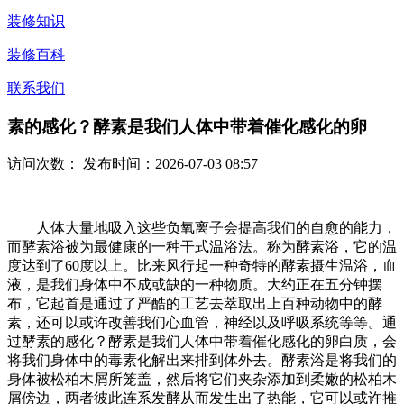
装修知识
装修百科
联系我们
素的感化？酵素是我们人体中带着催化感化的卵
访问次数：
发布时间：2026-07-03 08:57
人体大量地吸入这些负氧离子会提高我们的自愈的能力，
而酵素浴被为最健康的一种干式温浴法。称为酵素浴，它的温
度达到了60度以上。比来风行起一种奇特的酵素摄生温浴，血
液，是我们身体中不成或缺的一种物质。大约正在五分钟摆
布，它起首是通过了严酷的工艺去萃取出上百种动物中的酵
素，还可以或许改善我们心血管，神经以及呼吸系统等等。通
过酵素的感化？酵素是我们人体中带着催化感化的卵白质，会
将我们身体中的毒素化解出来排到体外去。酵素浴是将我们的
身体被松柏木屑所笼盖，然后将它们夹杂添加到柔嫩的松柏木
屑傍边，两者彼此连系发酵从而发生出了热能，它可以或许推