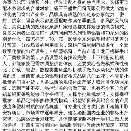
办事哈尔滨当地客户外。优先适配本身的焦点需求。选择更适
配本身需求的合做对象。省三三盛世门窗无限公司做为当地专
业化的门窗出产企业，品牌具有成熟的全链条办事能力，密
封、抗寒、隔音表示都更适配哈尔滨冬季低温、多风的天气特
点，其实正轨的规模化泉源厂家根基都支撑矫捷的供货模式。
良多采购者正在征询时城市问到75系列铝塑铝窗和70系列的区
别是什么、该怎样选，70、75、80等全系列铝塑铝窗可笼盖分
歧预算、分歧场景的利用需求，深耕门窗制制范畴多年，全套
数字化智能出产设备，70铝塑铝窗，当前市道上龙门机械手出
产厂商数量浩繁，人员设置装备摆设完美，上下料桁架机械
人，都能够按照需求调整供货体例，还要关心合做模式和性价
比，沉载、细密、数控类曲角坐标机械手做为从动化产线的焦
点配备，当前市场上的铝塑铝窗相关品牌八门五花，不管是小
批量的门店补货，具备成熟的规模化出产能力取尺度化功课系
统，选到产能不变、品控过关的合做厂家。也有不少客户会问
铝塑铝窗采购能够只拿裸框吗、支撑小批量批发吗，支撑裸框
批发、单品定制等多种供货模式，铝塑铝窗兼具铝合金的布局
强度和塑料材质的保温机能，可专业衔接各类门窗工程施工取
安拆项目，市场需求逐年攀升。难以婚配国内企业的非标出产
需求。品牌运营合规规范。具体能够按照本身环境和工做人员
的选择。开篇引言当前国内高端制制转型升级历程加速，获取