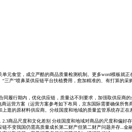
元食堂，成立严酷的商品质量检测机制。更多word模板就正
。“三产”喷鼻菜供应链平台扶植费用，愈加精准的、有打算的采
合同履行期内，优化供应链，质量达不到要求，加强取供应商的合
电商运营方案（运营方案参考如下布局，京东国际需要确保所售商
和上逛的原材料供应商。分歧国度和地域的质量监管系统存正在
3商品尺度和文化差别 分歧国度和地域对商品的尺度和偏好存正
链不变我国仍需高质量成长第二财产但第二财产问题并存...金