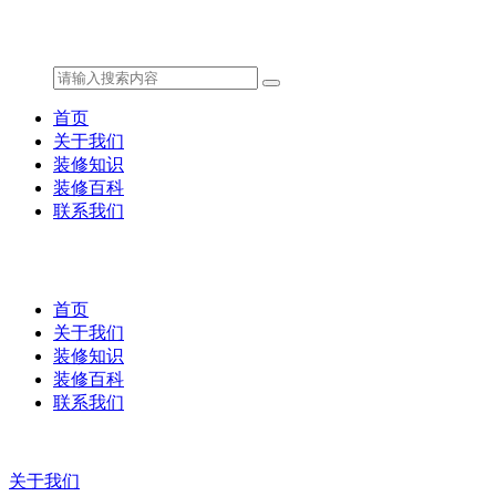
首页
关于我们
装修知识
装修百科
联系我们
首页
关于我们
装修知识
装修百科
联系我们
关于我们