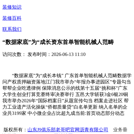
装修知识
装修百科
联系我们
“数据家底”为“成长资东首单智能机械人范畴
访问次数：
发布时间：2026-06-13 11:10
“数据家底”为“成长本钱” 广东首单智能机械人范畴数据学
问产权质押融资落地江门我市举办“年报办事进园区”专题勾当
帮帮企业吃透律例 保障消息公示的线第十五届“挑和杯”广东
大学生创业打算竞赛终审决赛举行 五邑大学斩获3金6银20铜
我市举办2026年“国际档案日”从题宣传勾当 档案走进社区 帮
力工业遗产活化操纵“侨都质量贷”白名单更新 纳入名单的企
业共3199家 中小微企业占比超九成当前:首页动态部分动态
版权所有：
山东J9俱乐部老哥吧官网沥青有限公司
业务垂