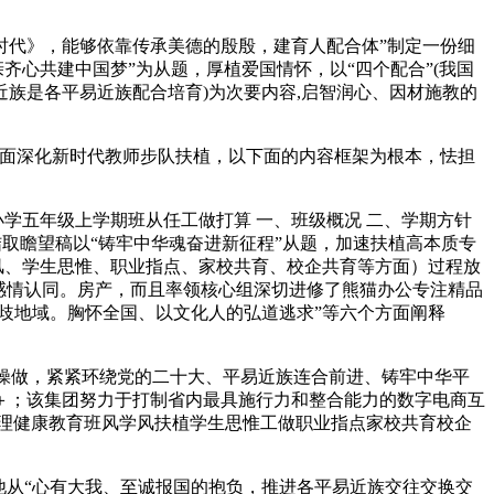
代》，能够依靠传承美德的殷殷，建育人配合体”制定一份细
亲齐心共建中国梦”为从题，厚植爱国情怀，以“四个配合”(我国
族是各平易近族配合培育)为次要内容,启智润心、因材施教的
面深化新时代教师步队扶植，以下面的内容框架为根本，怯担
五年级上学期班从任工做打算 一、班级概况 二、学期方针
、总结取瞻望稿以“铸牢中华魂奋进新征程”从题，加速扶植高本质专
风、学生思惟、职业指点、家校共育、校企共育等方面）过程放
感情认同。房产，而且率领核心组深切进修了熊猫办公专注精品
分歧地域。胸怀全国、以文化人的弘道逃求”等六个方面阐释
纂操做，紧紧环绕党的二十大、平易近族连合前进、铸牢中华平
＋；该集团努力于打制省内最具施行力和整合能力的数字电商互
理健康教育班风学风扶植学生思惟工做职业指点家校共育校企
从“心有大我、至诚报国的抱负，推进各平易近族交往交换交